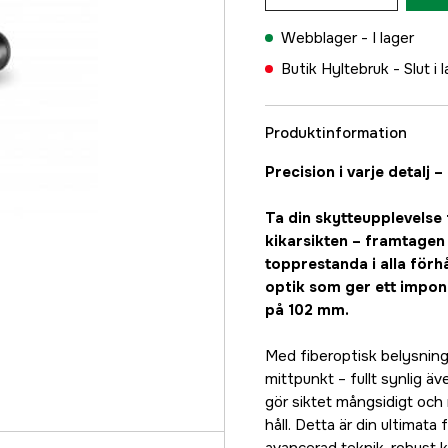
Webblager -
I lager
Butik Hyltebruk -
Slut i 
Produktinformation
Precision i varje detalj
Ta din skytteupplevelse
kikarsikten – framtagen
topprestanda i alla för
optik som ger ett impon
på 102 mm.
Med fiberoptisk belysning
mittpunkt – fullt synlig ä
gör siktet mångsidigt och r
håll. Detta är din ultimata 