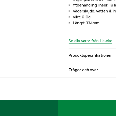
Ytbehandling linser: 18 
Väderskydd: Vatten & Im
Vikt: 610g
Längd: 334mm
Se alla varor från Hawke
Produktspecifikationer
Användningsområde
Frågor och svar
Belyst riktmedel
Magnification
Tubdiameter