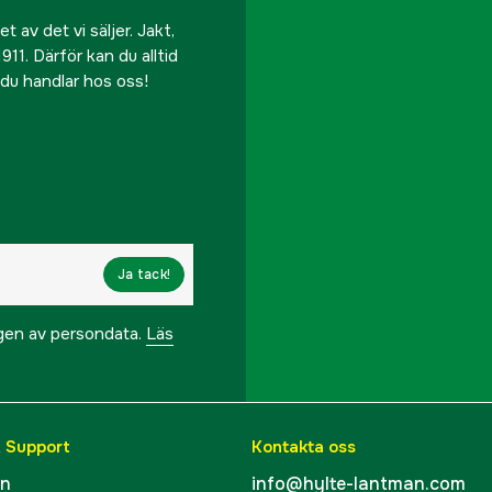
Objektivlinsdiameter
 av det vi säljer. Jakt,
911. Därför kan du alltid
Ytbehandling
r du handlar hos oss!
Parallaxjustering
Vattentät
Ögonavstånd
Ja tack!
Synfält
ngen av persondata.
Läs
Kvävgasfyllt
Inställningsändring per 
& Support
Kontakta oss
Fokalplan
en
info@hylte-lantman.com