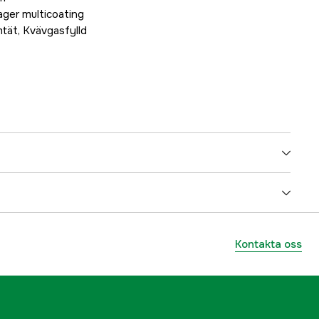
lager multicoating
tät, Kvävgasfylld
Purschjakt
yes
Kontakta oss
2-12x
30 mm