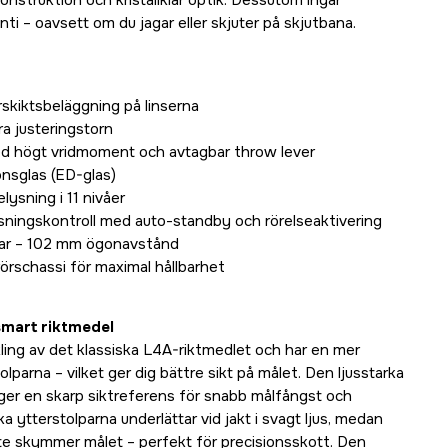
onstruktion och kristallklar optik. Dessutom ingår
i – oavsett om du jagar eller skjuter på skjutbana.
erskiktsbeläggning på linserna
ra justeringstorn
d högt vridmoment och avtagbar throw lever
onsglas (ED-glas)
elysning i 11 nivåer
ysningskontroll med auto-standby och rörelseaktivering
ar – 102 mm ögonavstånd
schassi för maximal hållbarhet
 smart riktmedel
ling av det klassiska L4A-riktmedlet och har en mer
lparna – vilket ger dig bättre sikt på målet. Den ljusstarka
ger en skarp siktreferens för snabb målfångst och
ka ytterstolparna underlättar vid jakt i svagt ljus, medan
te skymmer målet – perfekt för precisionsskott. Den