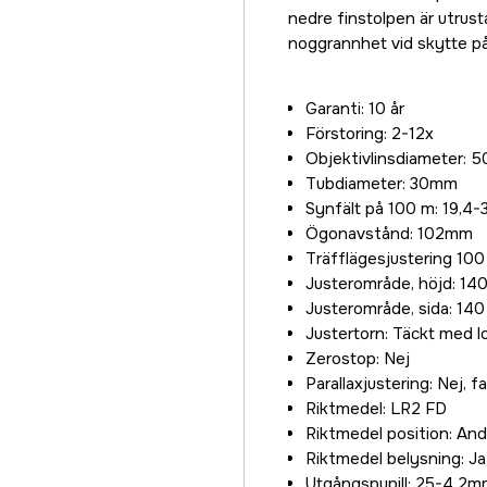
nedre finstolpen är utrust
noggrannhet vid skytte på 
Garanti: 10 år
Förstoring: 2-12x
Objektivlinsdiameter:
Tubdiameter: 30mm
Synfält på 100 m: 19,4-
Ögonavstånd: 102mm
Träfflägesjustering 10
Justerområde, höjd: 1
Justerområde, sida: 14
Justertorn: Täckt med l
Zerostop: Nej
Parallaxjustering: Nej, f
Riktmedel: LR2 FD
Riktmedel position: And
Riktmedel belysning: Ja,
Utgångspupill: 25-4,2