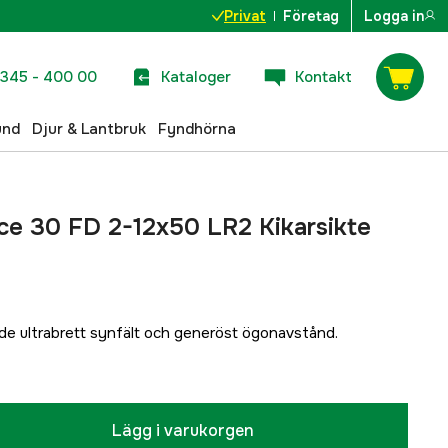
Privat
Företag
Logga in
345 - 400 00
Kataloger
Kontakt
und
Djur & Lantbruk
Fyndhörna
e 30 FD 2-12x50 LR2 Kikarsikte
de ultrabrett synfält och generöst ögonavstånd.
Lägg i varukorgen