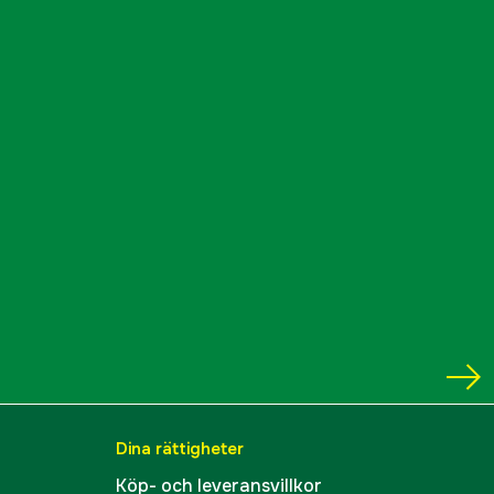
50 mm
Fully Multi-Coated
no
yes
102 mm
19,4-3,2 m@100 m °
yes
klick
1/4 mOA
Dina rättigheter
SFP
Köp- och leveransvillkor