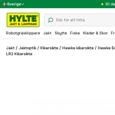
30 da
Sverige
Danmark
Suomi
Robotgräsklippare
Jakt
Skytte
Fiske
Kläder & Skor
Fr
Norge
Deutschland
Jakt
/
Jaktoptik
/
Kikarsikte
/
Hawke kikarsikte
/
Hawke E
LR2 Kikarsikte