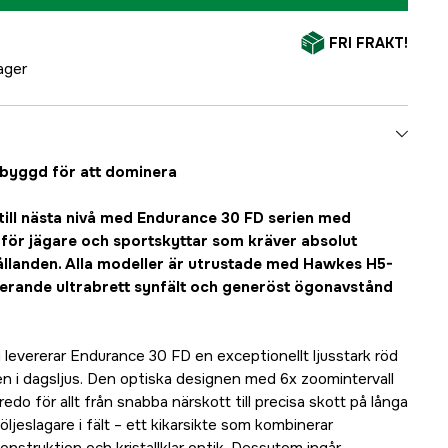
FRI FRAKT!
lager
 – byggd för att dominera
 till nästa nivå med Endurance 30 FD serien med
 för jägare och sportskyttar som kräver absolut
hållanden. Alla modeller är utrustade med Hawkes H5-
erande ultrabrett synfält och generöst ögonavstånd
 levererar Endurance 30 FD en exceptionellt ljusstark röd
ven i dagsljus. Den optiska designen med 6x zoomintervall
edo för allt från snabba närskott till precisa skott på långa
följeslagare i fält – ett kikarsikte som kombinerar