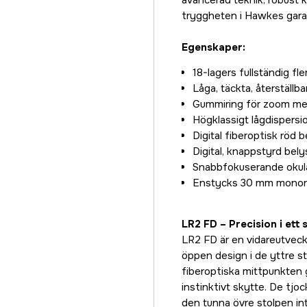
avancerad teknik, robust k
tryggheten i Hawkes garant
Egenskaper:
18-lagers fullständig fl
Låga, täckta, återställba
Gummiring för zoom me
Högklassigt lågdispersi
Digital fiberoptisk röd b
Digital, knappstyrd bel
Snabbfokuserande okul
Enstycks 30 mm monorör
LR2 FD – Precision i ett
LR2 FD är en vidareutveck
öppen design i de yttre sto
fiberoptiska mittpunkten 
instinktivt skytte. De tjoc
den tunna övre stolpen in