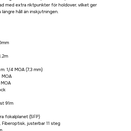
ad med extra riktpunkter för holdover, vilket ger
längre håll än inskjutningen.
 50mm
3,2m
0 m: 1/4 MOA (7,3 mm)
40 MOA
0 MOA
ock
ast 91m
ra fokalplanet (SFP)
 Fiberoptisk, justerbar 11 steg
mm