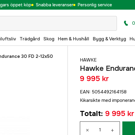
gars öppet köp
Snabba leveranser
Personlig service
0
iluftsliv
Trädgård
Skog
Hem & Hushåll
Bygg & Verktyg
H
ndurance 30 FD 2-12x50
HAWKE
Hawke Enduranc
9 995 kr
EAN
:
5054492164158
Kikarsikte med imponeran
Totalt
:
9 995 kr
×
+