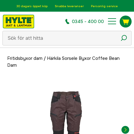
30 dagars öppet köp
Snabba leveranser
Personlig service
0345 - 400 00
Fritidsbyxor dam
/
Härkila Sorsele Byxor Coffee Bean
Dam