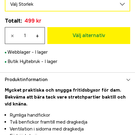
Välj Storlek
34
Slutsåld
Totalt
:
499 kr
499 kr
36
×
+
499 kr
Välj alternativ
38
499 kr
Webblager -
I lager
40
Butik Hyltebruk -
I lager
499 kr
42
Slutsåld
499 kr
Produktinformation
44
Slutsåld
Mycket praktiska och snygga fritidsbyxor för dam.
499 kr
Bekväma att bära tack vare stretchpartier baktill och
vid knäna.
Rymliga handfickor
Två benfickor framtill med dragkedja
Ventilation i sidorna med dragkedja