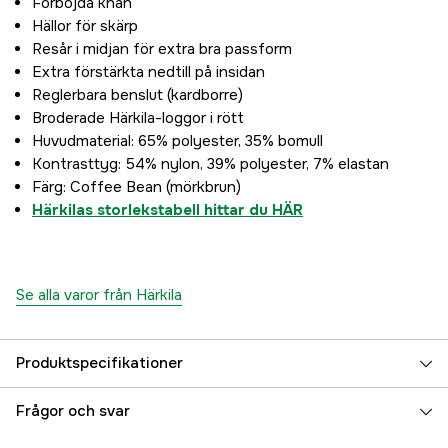
Förböjda knän
Hällor för skärp
Resår i midjan för extra bra passform
Extra förstärkta nedtill på insidan
Reglerbara benslut (kardborre)
Broderade Härkila-loggor i rött
Huvudmaterial: 65% polyester, 35% bomull
Kontrasttyg: 54% nylon, 39% polyester, 7% elastan
Färg: Coffee Bean (mörkbrun)
Härkilas storlekstabell hittar du HÄR
Se alla varor från Härkila
Produktspecifikationer
Material
Huvudmaterial: 65% polyester, 35% bomull;
Frågor och svar
Kontrasttyg: 54% nylon, 39% polyester, 7% elastan