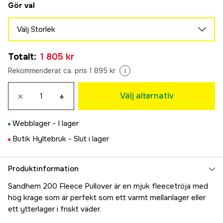
Gör val
Välj Storlek
M
Tillfälligt slut
Totalt
:
1 805 kr
1 805 kr
L
Rekommenderat ca. pris 1 895 kr
i
Tillfälligt slut
1 805 kr
XL
×
+
Välj alternativ
Tillfälligt slut
1 805 kr
XXL
Webblager -
I lager
1 805 kr
3XL
Butik Hyltebruk -
Slut i lager
1 805 kr
Produktinformation
Sandhem 200 Fleece Pullover är en mjuk fleecetröja med
hög krage som är perfekt som ett varmt mellanlager eller
ett ytterlager i friskt väder.