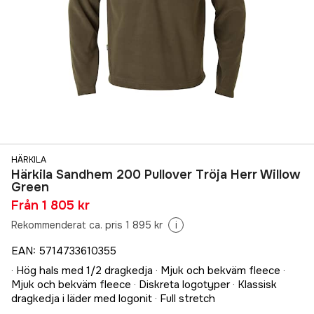
HÄRKILA
Härkila Sandhem 200 Pullover Tröja Herr Willow
Green
Från
1 805 kr
Rekommenderat ca. pris 1 895 kr
i
EAN
:
5714733610355
· Hög hals med 1/2 dragkedja · Mjuk och bekväm fleece ·
Mjuk och bekväm fleece · Diskreta logotyper · Klassisk
dragkedja i läder med logonit · Full stretch