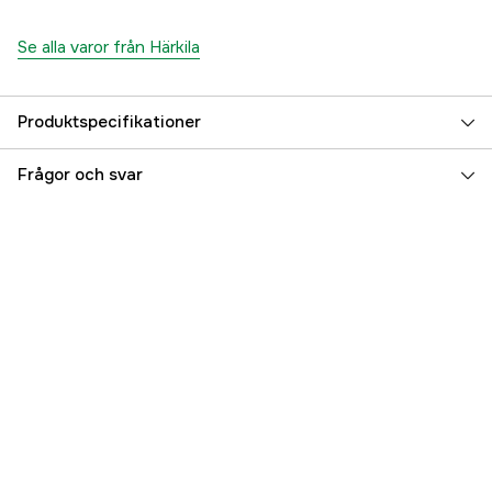
Se alla varor från Härkila
Produktspecifikationer
Färgton
Grön
Frågor och svar
Dam/Herr
Herr
Referensnummer
3000048018
Tillverkarens artikelnummer
13011742904
EAN
5714733610355