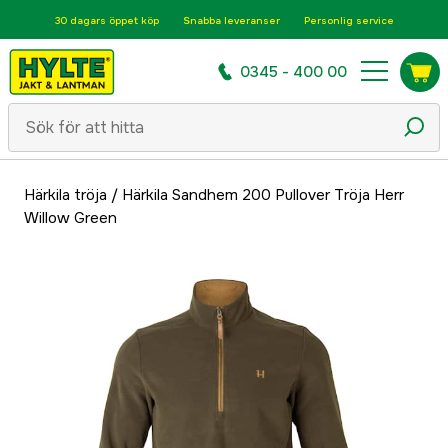
30 dagars öppet köp
Snabba leveranser
Personlig service
0345 - 400 00
Härkila tröja
/
Härkila Sandhem 200 Pullover Tröja Herr
Willow Green