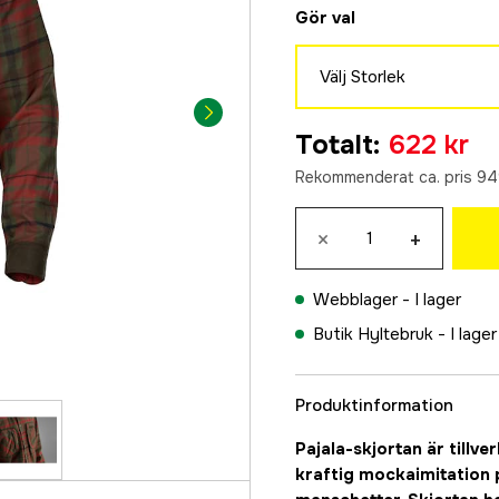
Gör val
Välj Storlek
S
Totalt
:
622 kr
622 kr
Rekommenderat ca. pris 94
M
949 kr
×
+
L
949 kr
Webblager -
I lager
XL
Butik Hyltebruk -
I lager
949 kr
2XL
622 kr
Produktinformation
3XL
Pajala-skjortan är tillve
622 kr
kraftig mockaimitation 