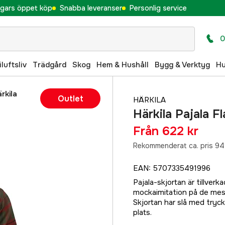
gars öppet köp
Snabba leveranser
Personlig service
0
iluftsliv
Trädgård
Skog
Hem & Hushåll
Bygg & Verktyg
H
rkila
Outlet
HÄRKILA
Härkila Pajala F
Från
622 kr
Rekommenderat ca. pris 94
EAN
:
5707335491996
Pajala-skjortan är tillverk
mockaimitation på de mest
Skjortan har slå med tryck
plats.