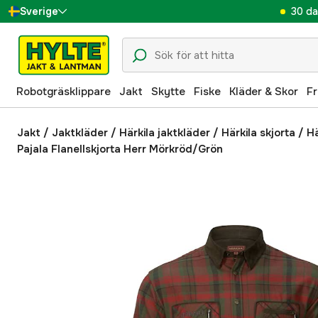
30 da
Sverige
Danmark
Suomi
Robotgräsklippare
Jakt
Skytte
Fiske
Kläder & Skor
Fr
Norge
Deutschland
Jakt
/
Jaktkläder
/
Härkila jaktkläder
/
Härkila skjorta
/
Hä
Pajala Flanellskjorta Herr Mörkröd/Grön