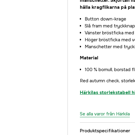
4XL
manschetter. Skjortan h
622 kr
hålla kragflikarna på pla
5XL
Button down-krage
949 kr
Slå fram med tryckknap
Vänster bröstficka med 
Höger bröstficka med ve
Manschetter med tryck
Material
100 % bomull, borstad fl
Red autumn check, storle
Härkilas storlekstabell h
Se alla varor från Härkila
Produktspecifikationer