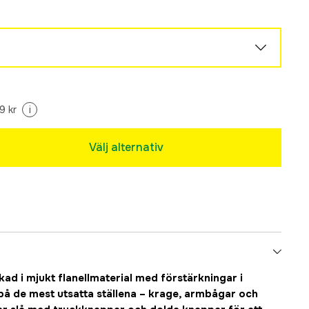
Tillfälligt slut
9 kr
i
Tillfälligt slut
Välj alternativ
Tillfälligt slut
Tillfälligt slut
rkad i mjukt flanellmaterial med förstärkningar i
på de mest utsatta ställena – krage, armbågar och