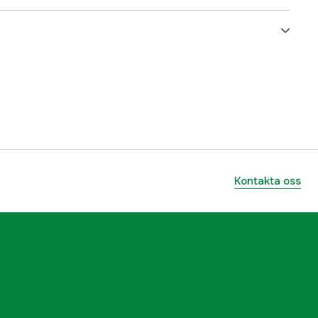
Grön, Röd
Herr
3000031790
ummer
1005671020013
5707335491996
Kontakta oss