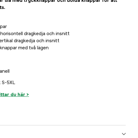
ar slå med tryckknappar och dolda knappar för att
ts.
Tillfälligt slut
par
horisontell dragkedja och insnitt
rtikal dragkedja och insnitt
knappar med två lägen
anell
k S-5XL
ittar du här >