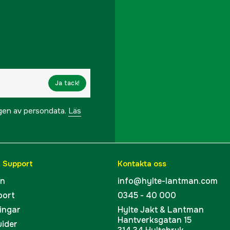
Ja tack!
ngen av persondata.
Läs
& Support
Kontakta oss
en
info@hylte-lantman.com
port
0345 - 40 000
ingar
Hylte Jakt & Lantman
Hantverksgatan 15
uider