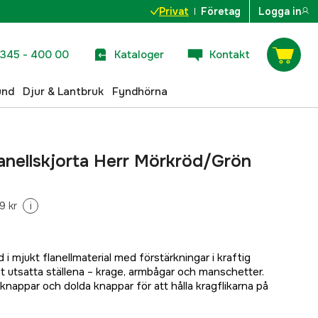
Privat
Företag
Logga in
345 - 400 00
Kataloger
Kontakt
und
Djur & Lantbruk
Fyndhörna
lanellskjorta Herr Mörkröd/Grön
9 kr
i
ad i mjukt flanellmaterial med förstärkningar i kraftig
 utsatta ställena – krage, armbågar och manschetter.
knappar och dolda knappar för att hålla kragflikarna på