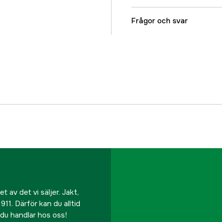
Färgton
Frågor och svar
Dam/Herr
Referensnummer
Tillverkarens artikeln
EAN
 av det vi säljer. Jakt,
911. Därför kan du alltid
r du handlar hos oss!