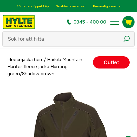
30 dagars öppet köp
Snabba leveranser
Personlig service
0345 - 400 00
Fleecejacka herr
/
Härkila Mountain
Outlet
Hunter fleece jacka Hunting
green/Shadow brown