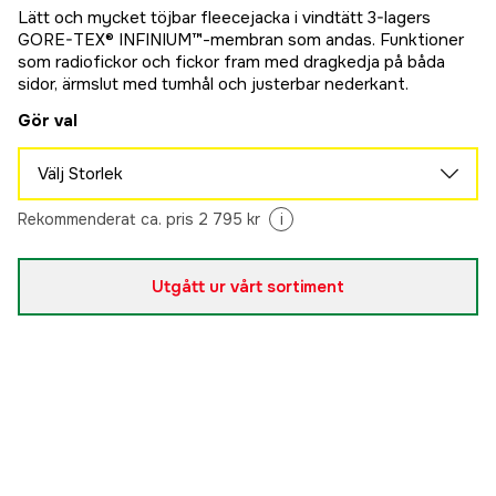
Lätt och mycket töjbar fleecejacka i vindtätt 3-lagers
GORE-TEX® INFINIUM™-membran som andas. Funktioner
som radiofickor och fickor fram med dragkedja på båda
sidor, ärmslut med tumhål och justerbar nederkant.
Gör val
Välj Storlek
S
Rekommenderat ca. pris 2 795 kr
i
Slutsåld
2 695 kr
M
Slutsåld
Utgått ur vårt sortiment
2 695 kr
L
Slutsåld
2 695 kr
XL
Slutsåld
2 695 kr
2XL
Slutsåld
2 695 kr
3XL
Slutsåld
2 695 kr