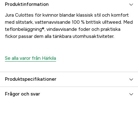
Produktinformation
Jura Culottes för kvinnor blandar klassisk stil och komfort
med slitstark, vattenavvisande 100 % brittisk ulltweed. Med
teflonbeläggning®, vindavvisande foder och praktiska
fickor passar dem alla tänkbara utomhusaktiviteter.
Se alla varor från Härkila
Produktspecifikationer
Material
Ull
Frågor och svar
Fodertyp
Fodrad (polyester)
Fodrad
yes
Vattentät
no