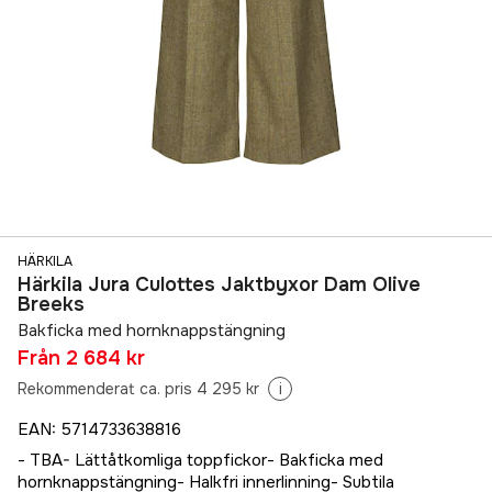
HÄRKILA
Härkila Jura Culottes Jaktbyxor Dam Olive
Breeks
Bakficka med hornknappstängning
Från
2 684 kr
Rekommenderat ca. pris 4 295 kr
i
EAN
:
5714733638816
- TBA- Lättåtkomliga toppfickor- Bakficka med
hornknappstängning- Halkfri innerlinning- Subtila