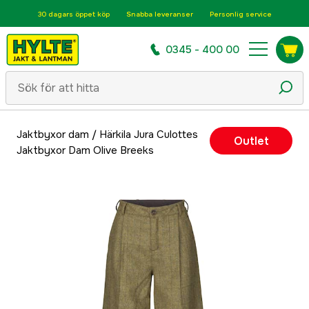
30 dagars öppet köp
Snabba leveranser
Personlig service
0345 - 400 00
Jaktbyxor dam
/
Härkila Jura Culottes
Outlet
Jaktbyxor Dam Olive Breeks