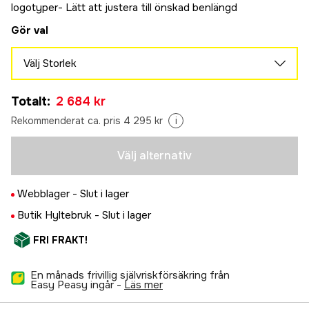
logotyper- Lätt att justera till önskad benlängd
Gör val
Välj Storlek
36
Tillfälligt slut
Totalt
:
2 684 kr
3 310 kr
38
Rekommenderat ca. pris 4 295 kr
i
Tillfälligt slut
3 310 kr
40
Välj alternativ
Tillfälligt slut
2 684 kr
42
Tillfälligt slut
Webblager -
Slut i lager
3 310 kr
44
Butik Hyltebruk -
Slut i lager
Tillfälligt slut
3 310 kr
FRI FRAKT!
46
Tillfälligt slut
3 310 kr
En månads frivillig självriskförsäkring från
Easy Peasy ingår -
läs mer