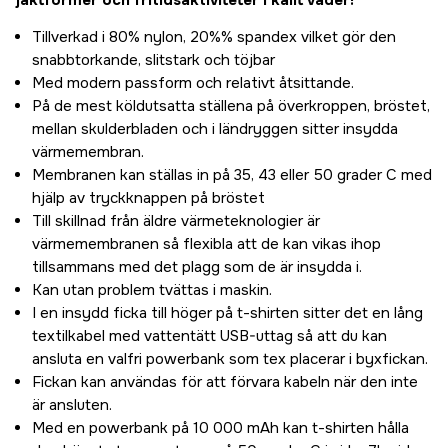
jaktformer och fritidsaktiviteter i kallt väder!
Tillverkad i 80% nylon, 20%% spandex vilket gör den
snabbtorkande, slitstark och töjbar
Med modern passform och relativt åtsittande.
På de mest köldutsatta ställena på överkroppen, bröstet,
mellan skulderbladen och i ländryggen sitter insydda
värmemembran.
Membranen kan ställas in på 35, 43 eller 50 grader C med
hjälp av tryckknappen på bröstet
Till skillnad från äldre värmeteknologier är
värmemembranen så flexibla att de kan vikas ihop
tillsammans med det plagg som de är insydda i.
Kan utan problem tvättas i maskin.
I en insydd ficka till höger på t-shirten sitter det en lång
textilkabel med vattentätt USB-uttag så att du kan
ansluta en valfri powerbank som tex placerar i byxfickan.
Fickan kan användas för att förvara kabeln när den inte
är ansluten.
Med en powerbank på 10 000 mAh kan t-shirten hålla