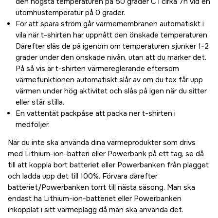
den högsta temperaturen på 50 grader C i cirka 7h vid en
utomhustemperatur på 0 grader.
För att spara ström går värmemembranen automatiskt i
vila när t-shirten har uppnått den önskade temperaturen.
Därefter slås de på igenom om temperaturen sjunker 1-2
grader under den önskade nivån, utan att du märker det.
På så vis är t-shirten värmereglerande eftersom
värmefunktionen automatiskt slår av om du tex får upp
värmen under hög aktivitet och slås på igen när du sitter
eller står stilla.
En vattentät packpåse att packa ner t-shirten i
medföljer.
När du inte ska använda dina värmeprodukter som drivs
med Lithium-ion-batteri eller Powerbank på ett tag, se då
till att koppla bort batteriet eller Powerbanken från plagget
och ladda upp det till 100%. Förvara därefter
batteriet/Powerbanken torrt till nästa säsong. Man ska
endast ha Lithium-ion-batteriet eller Powerbanken
inkopplat i sitt värmeplagg då man ska använda det.