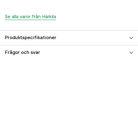
Se alla varor från Härkila
Produktspecifikationer
Färgton
Svart, Grön
Frågor och svar
Dam/Herr
Unisex
Referensnummer
3000019862
Tillverkarens artikelnummer
20010302502
EAN
5714733527615