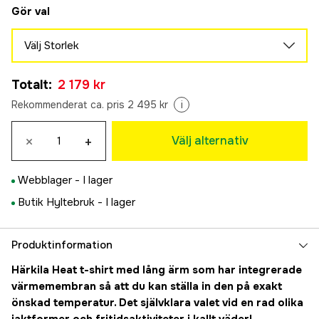
Gör val
Välj Storlek
XS
Totalt
:
2 179 kr
2 179 kr
S
Rekommenderat ca. pris 2 495 kr
i
2 179 kr
M
×
+
Välj alternativ
2 179 kr
L
Webblager -
I lager
2 179 kr
XL
Butik Hyltebruk -
I lager
Tillfälligt slut
2 179 kr
XXL
Produktinformation
2 179 kr
3XL
Härkila Heat t-shirt med lång ärm som har integrerade
2 179 kr
värmemembran så att du kan ställa in den på exakt
4XL
önskad temperatur. Det självklara valet vid en rad olika
2 179 kr