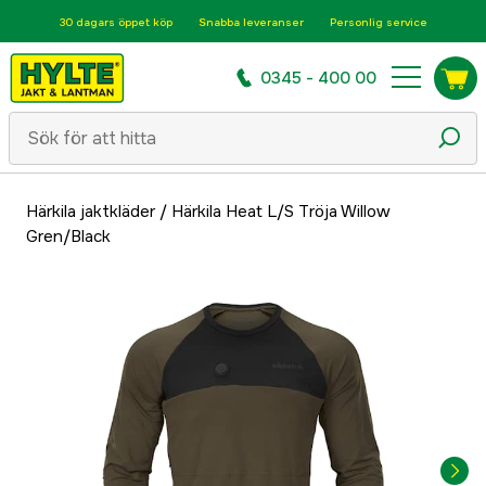
30 dagars öppet köp
Snabba leveranser
Personlig service
0345 - 400 00
Härkila jaktkläder
/
Härkila Heat L/S Tröja Willow
Gren/Black