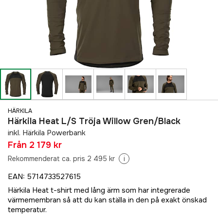
HÄRKILA
Härkila Heat L/S Tröja Willow Gren/Black
inkl. Härkila Powerbank
Från
2 179 kr
Rekommenderat ca. pris 2 495 kr
i
EAN
:
5714733527615
Härkila Heat t-shirt med lång ärm som har integrerade
värmemembran så att du kan ställa in den på exakt önskad
temperatur.