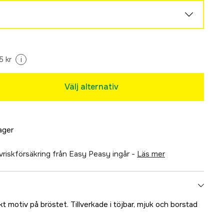
5 kr
i
Slutsåld
Välj alternativ
Slutsåld
Slutsåld
lager
älvriskförsäkring från Easy Peasy ingår -
läs mer
Slutsåld
Slutsåld
 motiv på bröstet. Tillverkade i töjbar, mjuk och borstad
Slutsåld