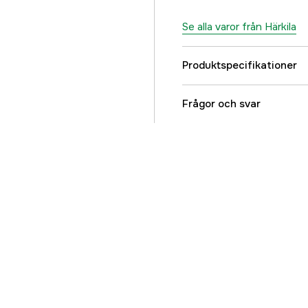
5XL
Se alla varor från Härkila
895 kr
Produktspecifikationer
Färgton
Frågor och svar
Dam/Herr
Referensnummer
Tillverkarens artikeln
EAN