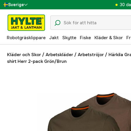
30 da
Sverige
Danmark
Suomi
Robotgräsklippare
Jakt
Skytte
Fiske
Kläder & Skor
Fr
Norge
Deutschland
Kläder och Skor
/
Arbetskläder
/
Arbetströjor
/
Härkila Gr
shirt Herr 2-pack Grön/Brun