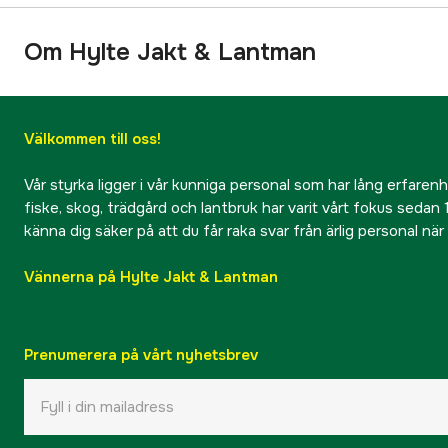
Om Hylte Jakt & Lantman
Välkommen till oss!
Vår styrka ligger i vår kunniga personal som har lång erfarenhet
fiske, skog, trädgård och lantbruk har varit vårt fokus sedan 1
känna dig säker på att du får raka svar från ärlig personal nä
Vännerna på Hylte Jakt & Lantman
Prenumerera på vårt nyhetsbrev