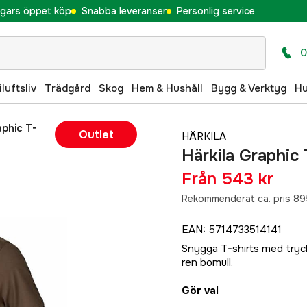
gars öppet köp
Snabba leveranser
Personlig service
0
iluftsliv
Trädgård
Skog
Hem & Hushåll
Bygg & Verktyg
H
aphic T-
Outlet
HÄRKILA
Härkila Graphic
Från
543 kr
Rekommenderat ca. pris 89
EAN
:
5714733514141
Snygga T-shirts med tryckt
ren bomull.
Gör val