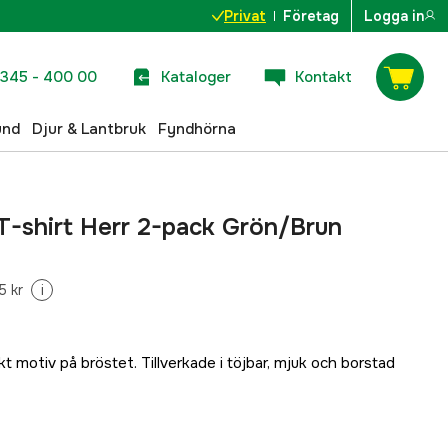
Privat
Företag
Logga in
345 - 400 00
Kataloger
Kontakt
und
Djur & Lantbruk
Fyndhörna
 T-shirt Herr 2-pack Grön/Brun
5 kr
i
 motiv på bröstet. Tillverkade i töjbar, mjuk och borstad