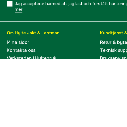
Jag accepterar härmed att jag läst och förstått hanteri
mer
Om Hylte Jakt & Lantman
Kundtjänst 
Mina sidor
Retur & byt
Kontakta oss
Teknisk sup
Verkstaden i Hyltebruk
Bruksanvisn
Jobba hos oss
Artiklar & G
Omdömen och betyg
Varumärken
Våra kataloger
Köp present
Ångra köp