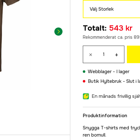
Välj Storlek
S
Totalt
:
543 kr
543 kr
Rekommenderat ca. pris 89
M
895 kr
×
+
L
895 kr
Webblager -
I lager
XL
Butik Hyltebruk -
Slut i 
895 kr
XXL
En månads frivillig sj
895 kr
3XL
Produktinformation
895 kr
4XL
Snygga T-shirts med tryckt
895 kr
ren bomull.