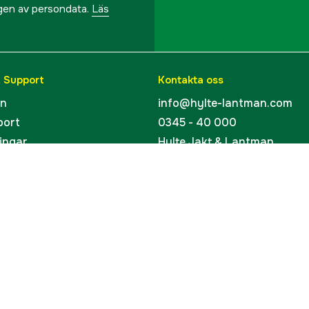
ngen av persondata.
Läs
& Support
Kontakta oss
en
info@hylte-lantman.com
port
0345 - 40 000
ingar
Hylte Jakt & Lantman
Hantverksgatan 15
uider
314 34 Hyltebruk
kort