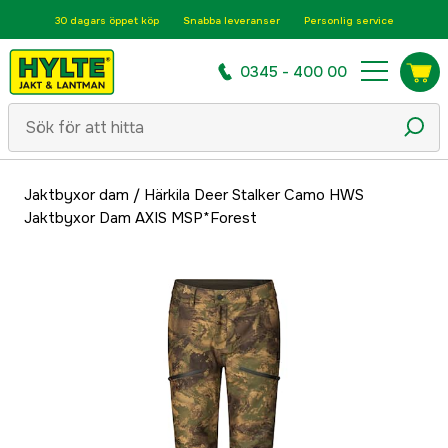
30 dagars öppet köp
Snabba leveranser
Personlig service
0345 - 400 00
Jaktbyxor dam
/
Härkila Deer Stalker Camo HWS
Jaktbyxor Dam AXIS MSP*Forest