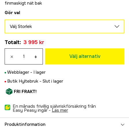
finmaskigt nät bak
Gör val
Välj Storlek
34
Tillfälligt slut
Totalt
:
3 995 kr
3 995 kr
36
Tillfälligt slut
×
+
3 995 kr
Välj alternativ
38
3 995 kr
Webblager -
I lager
40
Butik Hyltebruk -
Slut i lager
3 995 kr
42
FRI FRAKT!
3 995 kr
44
En månads frivillig självriskförsäkring från
3 995 kr
Easy Peasy ingår -
läs mer
46
3 995 kr
Produktinformation