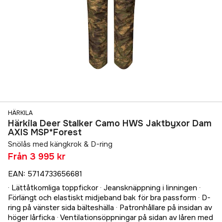
HÄRKILA
Härkila Deer Stalker Camo HWS Jaktbyxor Dam
AXIS MSP*Forest
Snölås med kängkrok & D-ring
Från
3 995 kr
EAN
:
5714733656681
· Lättåtkomliga toppfickor · Jeansknäppning i linningen ·
Förlängt och elastiskt midjeband bak för bra passform · D-
ring på vänster sida bälteshälla · Patronhållare på insidan av
höger lårficka · Ventilationsöppningar på sidan av låren med