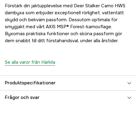
Förstärk din jaktupplevelse med Deer Stalker Camo HWS
dambyxa som erbjuder exceptionell rörlighet, vattentätt
skydd och bekväm passform. Dessutom optimala för
smygjakt med vårt AXIS MSP® Forest-kamouflage.
Byxornas praktiska funktioner och sköna passform gör
dem snabbt till ditt förstahandsval, under alla årstider.
Se alla varor från Härkila
Produktspecifikationer
Material
100% Polyester, Tricot
Frågor och svar
Fodertyp
Fukttransporterande meshfoder
Fodrad
yes
Vattentät
yes