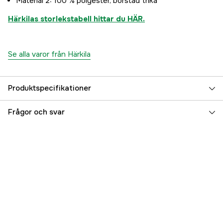
Material 2: 100 % polyester, borstad trikå
Härkilas storlekstabell hittar du HÄR.
Se alla varor från Härkila
Produktspecifikationer
Typ av handske
Fritid
Frågor och svar
Color
AXIS MSP®Forest
Färgton
Grön, Kamouflage
Dam/Herr
Unisex
Referensnummer
3000026870
Tillverkarens artikelnummer
19011019704