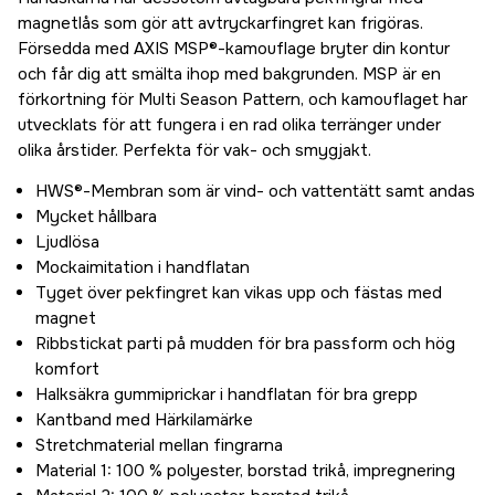
magnetlås som gör att avtryckarfingret kan frigöras.
Försedda med AXIS MSP®-kamouflage bryter din kontur
och får dig att smälta ihop med bakgrunden. MSP är en
förkortning för Multi Season Pattern, och kamouflaget har
utvecklats för att fungera i en rad olika terränger under
olika årstider. Perfekta för vak- och smygjakt.
HWS®-Membran som är vind- och vattentätt samt andas
Mycket hållbara
Ljudlösa
Mockaimitation i handflatan
Tyget över pekfingret kan vikas upp och fästas med
magnet
Ribbstickat parti på mudden för bra passform och hög
komfort
Halksäkra gummiprickar i handflatan för bra grepp
Kantband med Härkilamärke
Stretchmaterial mellan fingrarna
Material 1: 100 % polyester, borstad trikå, impregnering