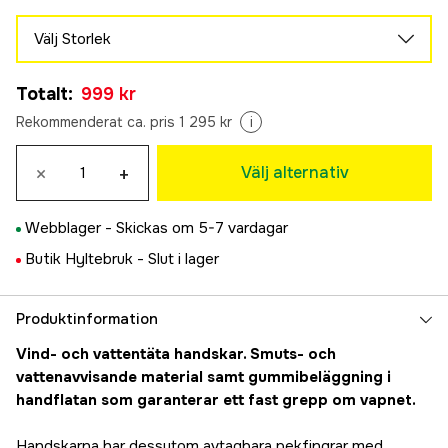
Välj Storlek
M
Totalt
:
999 kr
1 295 kr
L
Rekommenderat ca. pris 1 295 kr
i
1 295 kr
XL
×
+
Välj alternativ
Tillfälligt slut
999 kr
Webblager -
Skickas om 5-7 vardagar
Butik Hyltebruk -
Slut i lager
Produktinformation
Vind- och vattentäta handskar. Smuts- och
vattenavvisande material samt gummibeläggning i
handflatan som garanterar ett fast grepp om vapnet.
Handskarna har dessutom avtagbara pekfingrar med