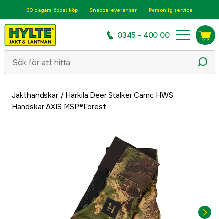
30 dagars öppet köp
Snabba leveranser
Personlig service
0345 - 400 00
Jakthandskar
/
Härkila Deer Stalker Camo HWS
Handskar AXIS MSP®Forest