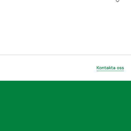
65% polyester, 35% bomull, vaxad kanvas
no
4 st
Grön
Herr
Kontakta oss
3000047502
ummer
11011972401
5714733550491