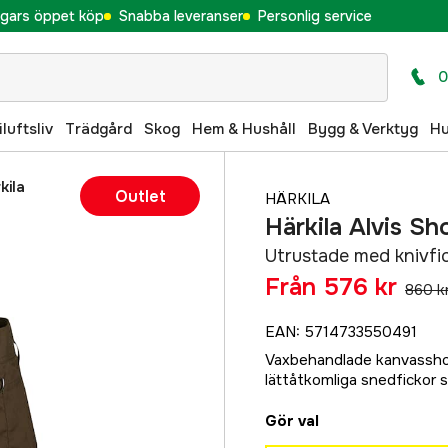
gars öppet köp
Snabba leveranser
Personlig service
0
iluftsliv
Trädgård
Skog
Hem & Hushåll
Bygg & Verktyg
H
kila
Outlet
HÄRKILA
Härkila Alvis Sh
Utrustade med knivfi
Från
576 kr
860 k
EAN
:
5714733550491
Vaxbehandlade kanvasshorts
lättåtkomliga snedfickor 
Gör val