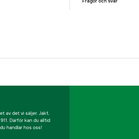
Material
Frågor och svar
Vattentät
Antal fickor
Färgton
Dam/Herr
Referensnummer
Tillverkarens artikeln
EAN
 av det vi säljer. Jakt,
911. Därför kan du alltid
r du handlar hos oss!