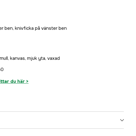
Slutsåld
r ben, knivficka på vänster ben
mull, kanvas, mjuk yta, vaxad
60
ittar du här >