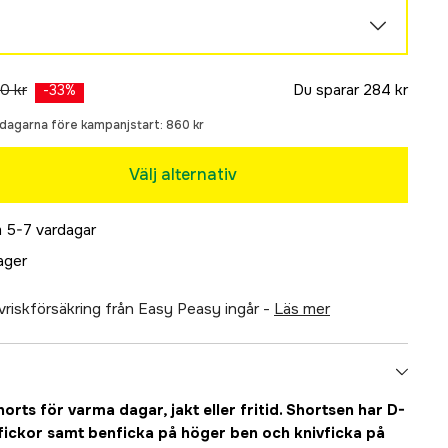
Slutsåld
0 kr
Du sparar
284 kr
-
33
%
0 dagarna före kampanjstart:
860 kr
Välj alternativ
Slutsåld
 5-7 vardagar
Slutsåld
lager
Slutsåld
älvriskförsäkring från Easy Peasy ingår -
läs mer
Slutsåld
ts för varma dagar, jakt eller fritid. Shortsen har D-
Slutsåld
dfickor samt benficka på höger ben och knivficka på