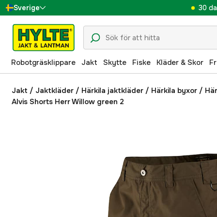
30 da
Sverige
Danmark
Suomi
Robotgräsklippare
Jakt
Skytte
Fiske
Kläder & Skor
Fr
Norge
Deutschland
Jakt
/
Jaktkläder
/
Härkila jaktkläder
/
Härkila byxor
/
Här
Alvis Shorts Herr Willow green 2