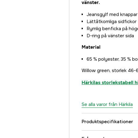
vänster.
60
1 085 kr
Jeansgylf med knappar
Lättåtkomliga sidfickor
Rymlig benficka på höge
D-ring på vänster sida
Material
65 % polyester, 35 % bo
Willow green, storlek 46-
Härkilas storlekstabell h
Se alla varor från Härkila
Produktspecifikationer