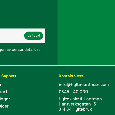
Ja tack!
ngen av persondata.
Läs
& Support
Kontakta oss
en
info@hylte-lantman.com
port
0345 - 40 000
ingar
Hylte Jakt & Lantman
Hantverksgatan 15
uider
314 34 Hyltebruk