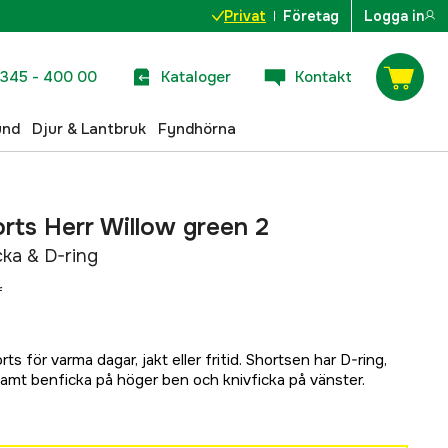
Privat
Företag
Logga in
345 - 400 00
Kataloger
Kontakt
und
Djur & Lantbruk
Fyndhörna
orts Herr Willow green 2
cka & D-ring
r
 för varma dagar, jakt eller fritid. Shortsen har D-ring,
samt benficka på höger ben och knivficka på vänster.