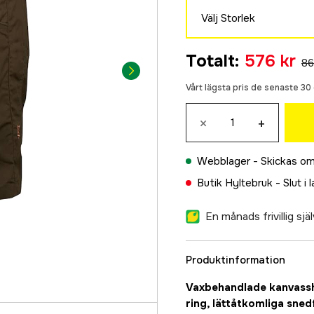
Välj Storlek
46
Totalt
:
576 kr
86
1 085 kr
48
Vårt lägsta pris de senaste 3
576 kr
×
+
50
1 085 kr
Webblager -
Skickas om
52
1 085 kr
Butik Hyltebruk -
Slut i 
54
En månads frivillig sj
1 085 kr
56
Produktinformation
1 085 kr
58
Vaxbehandlade kanvasshor
1 085 kr
ring, lättåtkomliga sne