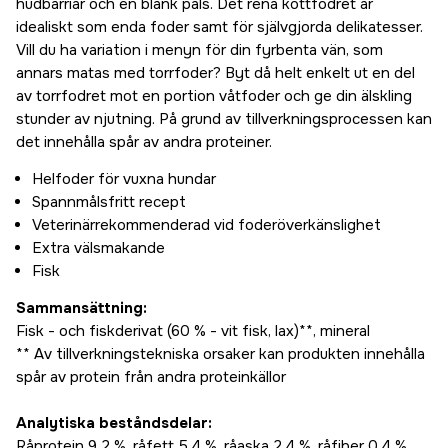
hudbarriär och en blank päls. Det rena köttfodret är
idealiskt som enda foder samt för självgjorda delikatesser.
Vill du ha variation i menyn för din fyrbenta vän, som
annars matas med torrfoder? Byt då helt enkelt ut en del
av torrfodret mot en portion våtfoder och ge din älskling
stunder av njutning. På grund av tillverkningsprocessen kan
det innehålla spår av andra proteiner.
Helfoder för vuxna hundar
Spannmålsfritt recept
Veterinärrekommenderad vid foderöverkänslighet
Extra välsmakande
Fisk
Sammansättning:
Fisk - och fiskderivat (60 % - vit fisk, lax)**, mineral
** Av tillverkningstekniska orsaker kan produkten innehålla
spår av protein från andra proteinkällor
Analytiska beståndsdelar:
Råprotein 9,2 %, råfett 5,4 %, råaska 2,4 %, råfiber 0,4 %,