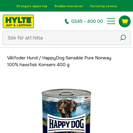
30 dagars öppet köp
Snabba leveranser
Personlig service
0345 - 400 00
Våtfoder Hund
/
HappyDog Sensible Pure Norway
100% havsfisk Konserv 400 g