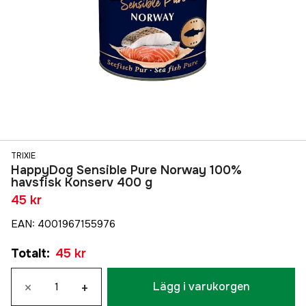
TRIXIE
HappyDog Sensible Pure Norway 100%
havsfisk Konserv 400 g
45 kr
EAN
:
4001967155976
Totalt
:
45 kr
×
+
Lägg i varukorgen