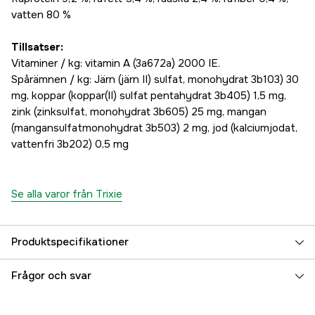
vatten 80 %
Tillsatser:
Vitaminer / kg: vitamin A (3a672a) 2000 IE.
Spårämnen / kg: Järn (järn II) sulfat, monohydrat 3b103) 30
mg, koppar (koppar(II) sulfat pentahydrat 3b405) 1,5 mg,
zink (zinksulfat, monohydrat 3b605) 25 mg, mangan
(mangansulfatmonohydrat 3b503) 2 mg, jod (kalciumjodat,
vattenfri 3b202) 0,5 mg
Se alla varor från Trixie
Produktspecifikationer
Djurtyp
Hund
Frågor och svar
Referensnummer
3000079546