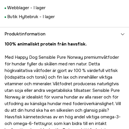
Webblager -
I lager
Butik Hyltebruk -
I lager
Produktinformation
100% animaliskt protein från havsfisk.
Med Happy Dog Sensible Pure Norway premiumvåtfoder
för hundar fyller du skålen med ren natur. Detta
högkvalitativa våtfoder är gjort av 100 % värdefull vitfisk
(rödspätta och torsk) och fin lax och innehåller viktiga
vitaminer och mineraler. Våtfodret produceras naturligtvis
utan soja eller andra vegetabiliska tillsatser. Sensible Pure
Norway är idealiskt för vuxna hundar av alla raser och för
utfodring av känsliga hundar med foderöverkänslighet. Vill
du att din hund ska ha en silkeslen och glansig päls?
Havsfisk kännetecknas av en hög andel viktiga omega-3-
och omega-6-fettsyror, som kan bidra till en intakt