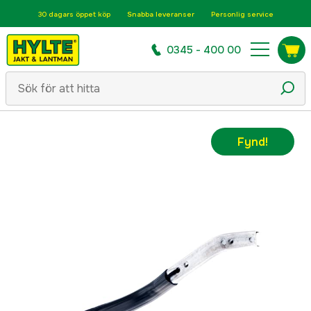
30 dagars öppet köp
Snabba leveranser
Personlig service
0345 - 400 00
Fynd!