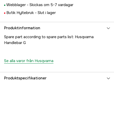
Webblager -
Skickas om 5-7 vardagar
Butik Hyltebruk -
Slut i lager
Produktinformation
Spare part according to spare parts list: Husqvarna
Handlebar G
Se alla varor från Husqvarna
Produktspecifikationer
Referensnummer
1000265777
Tillverkarens artikelnummer
5373269-01
EAN
7391883426296