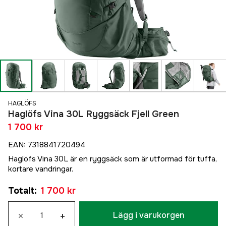
HAGLÖFS
Haglöfs Vina 30L Ryggsäck Fjell Green
1 700 kr
EAN
:
7318841720494
Haglöfs Vina 30L är en ryggsäck som är utformad för tuffa,
kortare vandringar.
Totalt
:
1 700 kr
×
+
Lägg i varukorgen