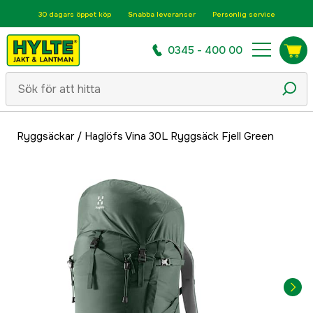
30 dagars öppet köp
Snabba leveranser
Personlig service
0345 - 400 00
Ryggsäckar
/
Haglöfs Vina 30L Ryggsäck Fjell Green