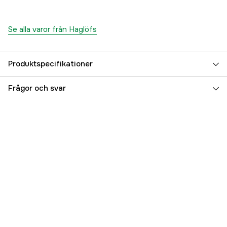
Se alla varor från Haglöfs
Produktspecifikationer
Referensnummer
3000049458
Frågor och svar
Tillverkarens artikelnummer
6071104HQ005
EAN
7318841720494