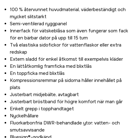
100 % återvunnet huvudmaterial, väderbeständigt och
mycket slitstarkt
Semi-ventilerad ryggpanel
Innerfack för vätskeblåsa som även fungerar som fack
för en bärbar dator på upp till 15 tum
Två elastiska sidofickor för vattenflaskor eller extra
redskap
Extern sladd för enkel åtkomst till exempelvis kläder
En lättåtkomlig framficka med blixtlås
En toppficka med blixtlås
Kompressionsremmar på sidorna håller innehållet på
plats
Justerbart midjebälte, avtagbart
Justerbart bröstband för högre komfort när man går
Enkelt grepp i topphandtaget
Nyckelhållare
Fluorkarbonfria DWR-behandlade ytor: vatten- och
smutsavvisande
Bluesign®-godkänd