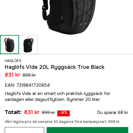
HAGLÖFS
Haglöfs Vide 20L Ryggsäck True Black
831 kr
899 kr
EAN
:
7318841720654
Haglöfs Vide är en smart och praktisk ryggsäck för
vardagen eller dagsutflykten. Rymmer 20 liter.
Totalt
:
831 kr
899 kr
Du sparar
68 kr
-
8
%
Vårt lägsta pris de senaste 30 dagarna före kampanjstart:
899 kr