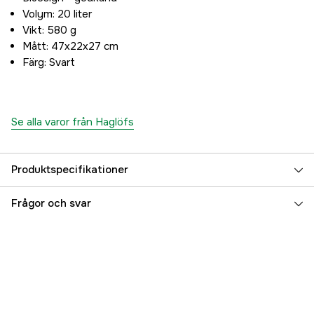
Volym: 20 liter
Vikt: 580 g
Mått: 47x22x27 cm
Färg: Svart
Se alla varor från Haglöfs
Produktspecifikationer
Referensnummer
3000034449
Frågor och svar
Tillverkarens artikelnummer
6071062C5005
EAN
7318841720654