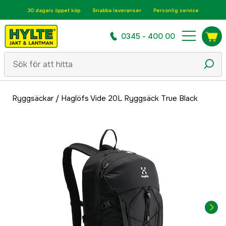
30 dagars öppet köp
Snabba leveranser
Personlig service
0345 - 400 00
Ryggsäckar
/
Haglöfs Vide 20L Ryggsäck True Black