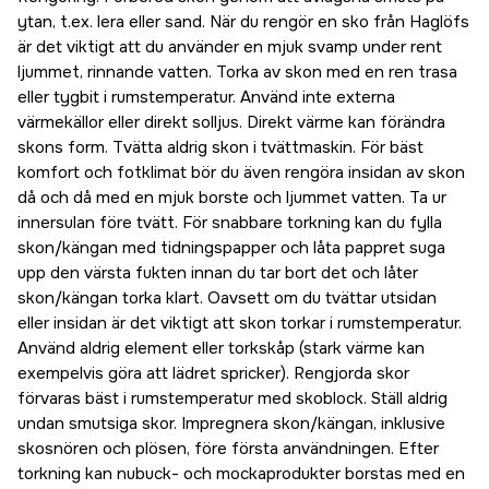
ytan, t.ex. lera eller sand. När du rengör en sko från Haglöfs
är det viktigt att du använder en mjuk svamp under rent
ljummet, rinnande vatten. Torka av skon med en ren trasa
eller tygbit i rumstemperatur. Använd inte externa
värmekällor eller direkt solljus. Direkt värme kan förändra
skons form. Tvätta aldrig skon i tvättmaskin. För bäst
komfort och fotklimat bör du även rengöra insidan av skon
då och då med en mjuk borste och ljummet vatten. Ta ur
innersulan före tvätt. För snabbare torkning kan du fylla
skon/kängan med tidningspapper och låta pappret suga
upp den värsta fukten innan du tar bort det och låter
skon/kängan torka klart. Oavsett om du tvättar utsidan
eller insidan är det viktigt att skon torkar i rumstemperatur.
Använd aldrig element eller torkskåp (stark värme kan
exempelvis göra att lädret spricker). Rengjorda skor
förvaras bäst i rumstemperatur med skoblock. Ställ aldrig
undan smutsiga skor. Impregnera skon/kängan, inklusive
skosnören och plösen, före första användningen. Efter
torkning kan nubuck- och mockaprodukter borstas med en