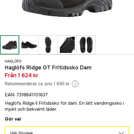
HAGLÖFS
Haglöfs Ridge GT Fritidssko Dam
Från
1 624 kr
Rekommenderat ca. pris 1 695 kr
i
EAN
:
7318841101637
Haglöfs Ridge ll Fritidssko för dam. En lätt vandringssko i
mjukt och bekvämt läder.
Gör val
Välj Storlek