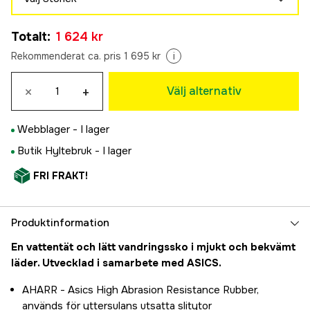
36 2/3
Totalt
:
1 624 kr
1 624 kr
37 1/3
Rekommenderat ca. pris 1 695 kr
i
1 624 kr
38
×
+
Välj alternativ
1 624 kr
38 2/3
Webblager -
I lager
1 624 kr
39 1/3
Butik Hyltebruk -
I lager
Slutsåld
1 624 kr
FRI FRAKT!
40
1 624 kr
40 2/3
Produktinformation
1 624 kr
41 1/3
En vattentät och lätt vandringssko i mjukt och bekvämt
Slutsåld
1 624 kr
läder. Utvecklad i samarbete med ASICS.
42
Slutsåld
AHARR - Asics High Abrasion Resistance Rubber,
1 624 kr
används för yttersulans utsatta slitytor