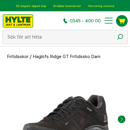
30 dagars öppet köp
Snabba leveranser
Personlig service
0345 - 400 00
Fritidsskor
/
Haglöfs Ridge GT Fritidssko Dam