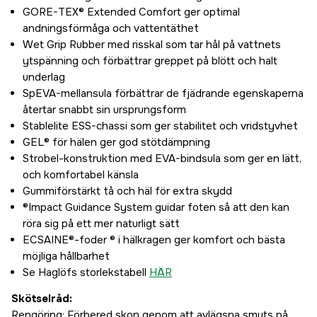
GORE-TEX® Extended Comfort ger optimal
andningsförmåga och vattentäthet
Wet Grip Rubber med risskal som tar hål på vattnets
ytspänning och förbättrar greppet på blött och halt
underlag
SpEVA-mellansula förbättrar de fjädrande egenskaperna
återtar snabbt sin ursprungsform
Stablelite ESS-chassi som ger stabilitet och vridstyvhet
GEL® för hälen ger god stötdämpning
Strobel-konstruktion med EVA-bindsula som ger en lätt,
och komfortabel känsla
Gummiförstärkt tå och häl för extra skydd
®Impact Guidance System guidar foten så att den kan
röra sig på ett mer naturligt sätt
ECSAINE®-foder ® i hälkragen ger komfort och bästa
möjliga hållbarhet
Se Haglöfs storlekstabell
HÄR
Skötselråd:
Rengöring: Förbered skon genom att avlägsna smuts på