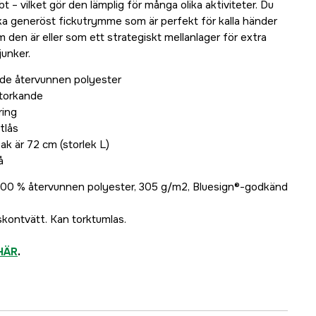
t – vilket gör den lämplig för många olika aktiviteter. Du
a generöst fickutrymme som är perfekt för kalla händer
den är eller som ett strategiskt mellanlager för extra
unker.
ande återvunnen polyester
torkande
ring
tlås
ak är 72 cm (storlek L)
å
 100 % återvunnen polyester, 305 g/m2, Bluesign®-godkänd
skontvätt. Kan torktumlas.
HÄR
.