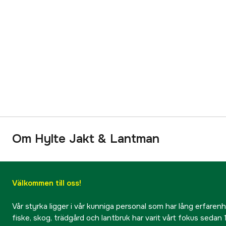
Om Hylte Jakt & Lantman
Välkommen till oss!
Vår styrka ligger i vår kunniga personal som har lång erfarenhet
fiske, skog, trädgård och lantbruk har varit vårt fokus sedan 1