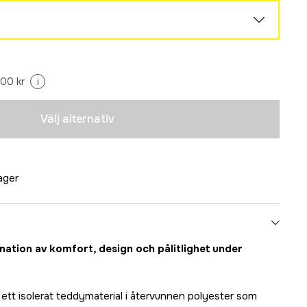
Tillfälligt slut
500 kr
i
Tillfälligt slut
Välj alternativ
Slutsåld
Tillfälligt slut
lager
Tillfälligt slut
nation av komfort, design och pålitlighet under
 ett isolerat teddymaterial i återvunnen polyester som