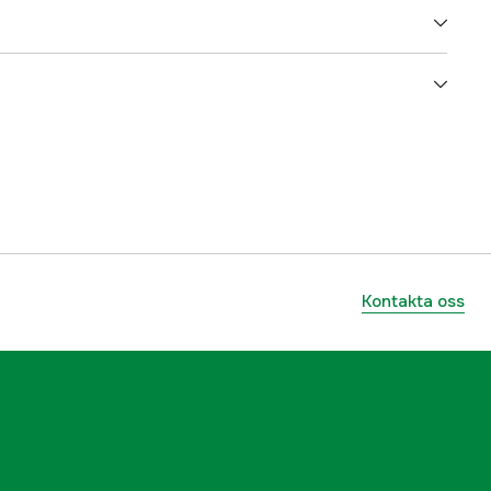
Blå
Dam
3000045992
ummer
6065393N5015
7318841747439
Kontakta oss