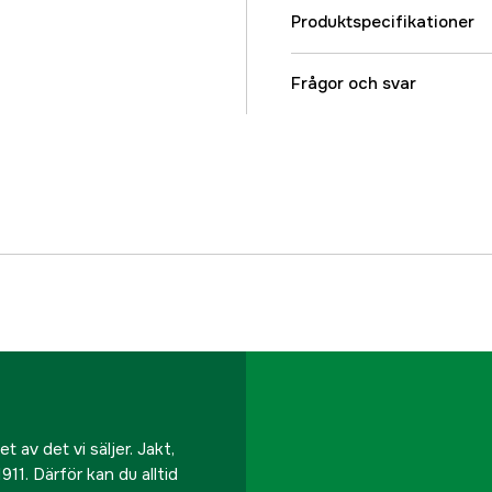
Produktspecifikationer
Färgton
Frågor och svar
Dam/Herr
Referensnummer
Tillverkarens artikeln
EAN
 av det vi säljer. Jakt,
911. Därför kan du alltid