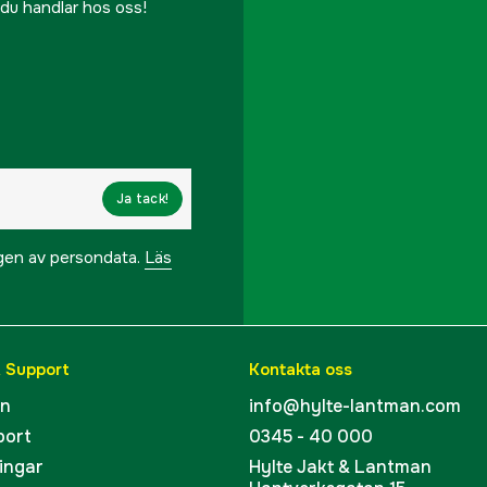
r du handlar hos oss!
Ja tack!
ngen av persondata.
Läs
& Support
Kontakta oss
en
info@hylte-lantman.com
port
0345 - 40 000
ingar
Hylte Jakt & Lantman