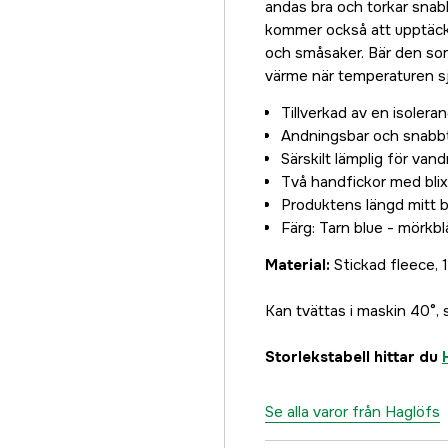
andas bra och torkar snabb
kommer också att upptäck
och småsaker. Bär den som 
värme när temperaturen sj
Tillverkad av en isoler
Andningsbar och snabb
Särskilt lämplig för vand
Två handfickor med blix
Produktens längd mitt b
Färg: Tarn blue - mörkbl
Material:
Stickad fleece,
Kan tvättas i maskin 40°, 
Storlekstabell hittar du
Se alla varor från Haglöfs