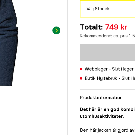
Välj Storlek
S
Totalt
:
749 kr
749 kr
Rekommenderat ca. pris 1 
M
749 kr
L
749 kr
Webblager -
Slut i lager
XL
Butik Hyltebruk -
Slut i 
749 kr
XXL
749 kr
Produktinformation
Det här är en god kombi
utomhusaktiviteter.
Den här jackan är gjord av