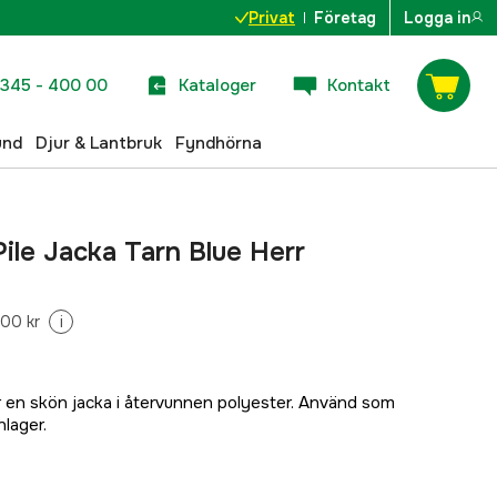
Privat
Företag
Logga in
345 - 400 00
Kataloger
Kontakt
und
Djur & Lantbruk
Fyndhörna
ile Jacka Tarn Blue Herr
500 kr
i
r en skön jacka i återvunnen polyester. Använd som
nlager.