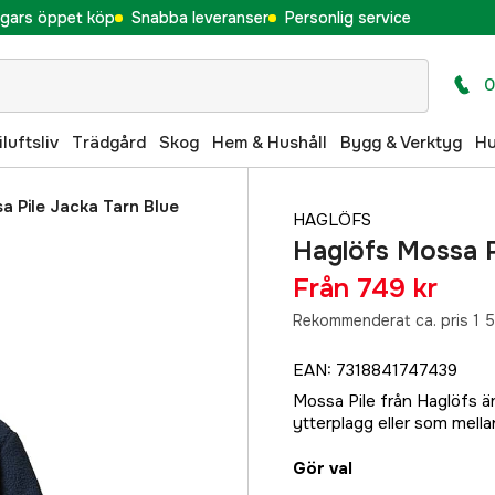
gars öppet köp
Snabba leveranser
Personlig service
0
iluftsliv
Trädgård
Skog
Hem & Hushåll
Bygg & Verktyg
H
a Pile Jacka Tarn Blue
HAGLÖFS
Haglöfs Mossa P
Från
749 kr
Rekommenderat ca. pris 1 
EAN
:
7318841747439
Mossa Pile från Haglöfs ä
ytterplagg eller som mella
Gör val