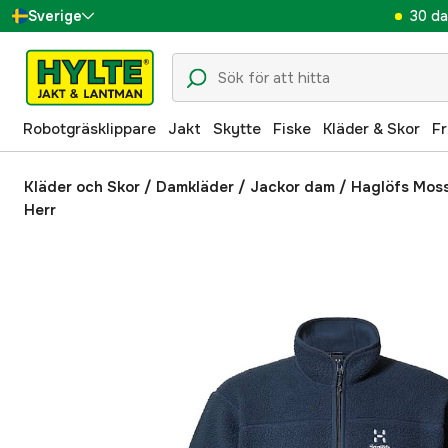
30 da
Sverige
Danmark
Suomi
Robotgräsklippare
Jakt
Skytte
Fiske
Kläder & Skor
Fr
Norge
Deutschland
Kläder och Skor
/
Damkläder
/
Jackor dam
/
Haglöfs Moss
Herr