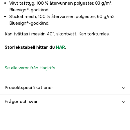
Vävt tafttyg, 100 % återvunnen polyester, 83 g/m²,
Bluesign®-godkänd.
Stickat mesh, 100 % återvunnen polyester, 60 g/m2,
Bluesign®-godkänd.
Kan tvättas i maskin 40°, skontvätt. Kan torktumlas.
Storlekstabell hittar du
HÄR
.
Se alla varor från Haglöfs
Produktspecifikationer
Färgton
Blå
Frågor och svar
Dam/Herr
Herr
Referensnummer
3000045979