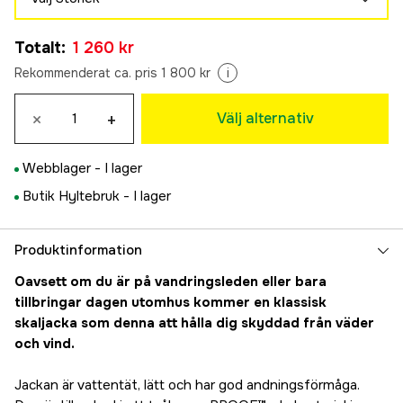
S
Totalt
:
1 260 kr
1 260 kr
M
Rekommenderat ca. pris 1 800 kr
i
1 260 kr
L
×
+
Välj alternativ
1 260 kr
XL
Webblager -
I lager
1 260 kr
XXL
Butik Hyltebruk -
I lager
1 260 kr
Produktinformation
Oavsett om du är på vandringsleden eller bara
tillbringar dagen utomhus kommer en klassisk
skaljacka som denna att hålla dig skyddad från väder
och vind.
Jackan är vattentät, lätt och har god andningsförmåga.