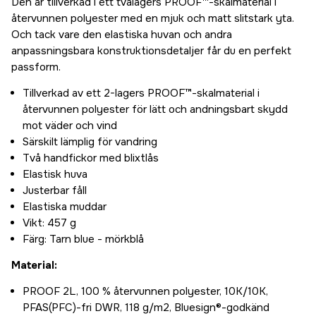
Den är tillverkad i ett tvålagers PROOF™-skalmaterial i
återvunnen polyester med en mjuk och matt slitstark yta.
Och tack vare den elastiska huvan och andra
anpassningsbara konstruktionsdetaljer får du en perfekt
passform.
Tillverkad av ett 2-lagers PROOF™-skalmaterial i
återvunnen polyester för lätt och andningsbart skydd
mot väder och vind
Särskilt lämplig för vandring
Två handfickor med blixtlås
Elastisk huva
Justerbar fåll
Elastiska muddar
Vikt: 457 g
Färg: Tarn blue - mörkblå
Material:
PROOF 2L, 100 % återvunnen polyester, 10K/10K,
PFAS(PFC)-fri DWR, 118 g/m2, Bluesign®-godkänd