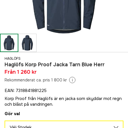
HAGLÖFS
Haglöfs Korp Proof Jacka Tarn Blue Herr
Från
1 260 kr
Rekommenderat ca. pris 1 800 kr
i
EAN
:
7318841881225
Korp Proof från Haglöfs är en jacka som skyddar mot regn
och blåst på vandringen.
Gör val
Välj Storlek