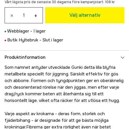
Vårt lägsta pris de senaste 30 dagarna före kampanjstart:
108 kr
108 kr
Fire Perch
×
+
Välj alternativ
119 kr
Ayu
Slutsåld
Webblager -
I lager
119 kr
Pink Shiner
Butik Hyltebruk -
Slut i lager
91 kr
Produktinformation
Som namnet antyder utvecklade Gunki detta lilla blyfria
metallbete speciellt för jiggning. Särskilt effektiv för gös
och abborre. Formen och tyngdpunkten ger en oberäknelig
och desorienterad rörelse när den jiggas, men efter varje
drag/ryck kommer beten att återhämta sig till ett
horisontellt läge, vilket ofta räcker för att utlösa ett hugg.
Varje aspekt av krokarna - deras form, storlek och
fjäderbihang - är designade för att ge bästa möjliga
krokningar.Fibrerna ger extra rörlighet även när betet