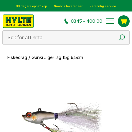
30 dagars öppet köp
Snabba leveranser
Personlig service
0345 - 400 00
Fiskedrag
/
Gunki Jiger Jig 15g 6,5cm