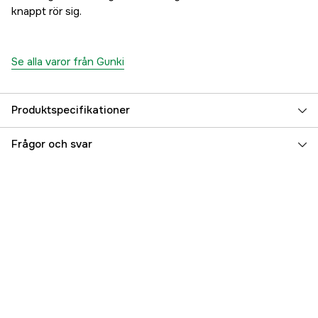
knappt rör sig.
Se alla varor från Gunki
Produktspecifikationer
Beteslängd
6.5 cm
Frågor och svar
Betesvikt
15 g
Fiskart
Abborre, Gös
Flytegenskap
Sjunkande
Referensnummer
5000037306
Tillverkarens artikelnummer
71392