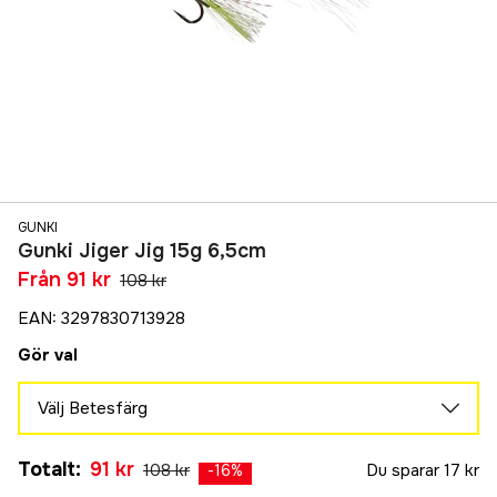
GUNKI
Gunki Jiger Jig 15g 6,5cm
Från
91 kr
108 kr
EAN
:
3297830713928
Gör val
Välj Betesfärg
Tiny Alive
Slutsåld
Totalt
:
91 kr
108 kr
Du sparar
17 kr
119 kr
-
16
%
Golden Red