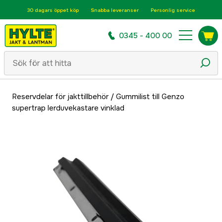
30 dagars öppet köp
Snabba leveranser
Personlig service
0345 - 400 00
Reservdelar för jakttillbehör
/
Gummilist till Genzo
supertrap lerduvekastare vinklad