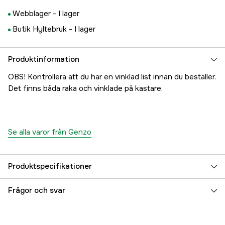
Webblager -
I lager
Butik Hyltebruk -
I lager
Produktinformation
OBS! Kontrollera att du har en vinklad list innan du beställer.
Det finns båda raka och vinklade på kastare.
Se alla varor från Genzo
Produktspecifikationer
Referensnummer
3000006811
Frågor och svar
Tillverkarens artikelnummer
7333080018027