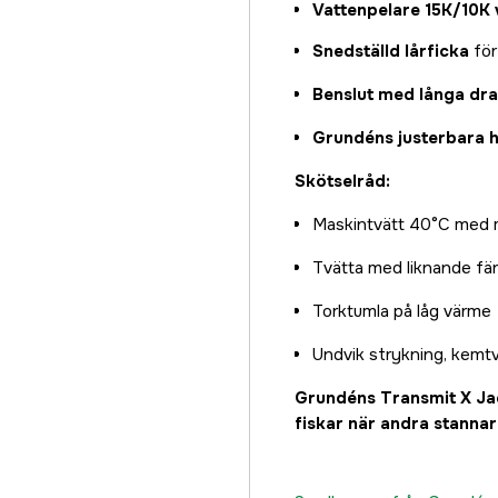
Vattenpelare 15K/10K 
Snedställd lårficka
för
Benslut med långa dr
Grundéns justerbara 
Skötselråd:
Maskintvätt 40°C med m
Tvätta med liknande fä
Torktumla på låg värme
Undvik strykning, kemtv
Grundéns Transmit X Jac
fiskar när andra stanna