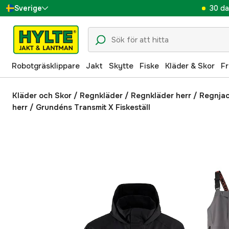
30 da
Sverige
Danmark
Suomi
Robotgräsklippare
Jakt
Skytte
Fiske
Kläder & Skor
Fr
Norge
Deutschland
Kläder och Skor
/
Regnkläder
/
Regnkläder herr
/
Regnja
herr
/
Grundéns Transmit X Fiskeställ