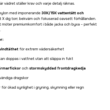
är vädret ställer krav och varje detalj räknas.
0% nylon med imponerande
30K/15K vattentätt och
it X dig torr, bekväm och fokuserad oavsett förhållanden.
t möter premiumkomfort i både jacka och byxa – perfekt
.
r:
vindtäthet
för extrem vädersäkerhet
n doppas i vattnet utan att släppa in fukt
ärmarfickor
och
stormskyddad frontdragkedja
vändiga dragskor
r
för ökad synlighet i gryning, skymning eller regn
: