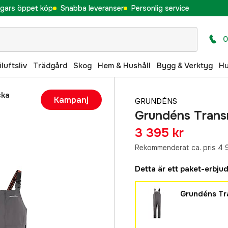
gars öppet köp
Snabba leveranser
Personlig service
0
iluftsliv
Trädgård
Skog
Hem & Hushåll
Bygg & Verktyg
H
cka
Kampanj
GRUNDÉNS
Grundéns Transm
3 395 kr
Rekommenderat ca. pris 4 
Detta är ett paket-erbju
Grundéns Tra