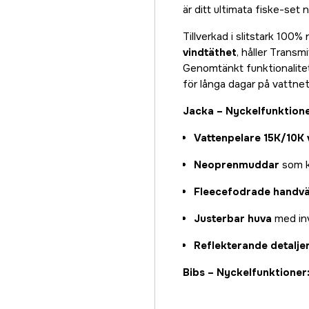
är ditt ultimata fiske-set n
Tillverkad i slitstark 10
vindtäthet
, håller Transm
Genomtänkt funktionalite
för långa dagar på vattnet
Jacka – Nyckelfunktione
Vattenpelare 15K/10K 
Neoprenmuddar
som ka
Fleecefodrade handv
Justerbar huva
med in
Reflekterande detalje
Bibs – Nyckelfunktioner