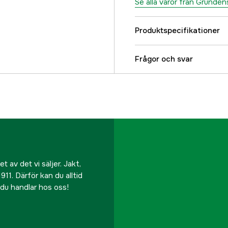
Se alla varor från Grundén
Produktspecifikationer
Färgton
Frågor och svar
Dam/Herr
Referensnummer
Tillverkarens artikeln
 av det vi säljer. Jakt,
911. Därför kan du alltid
r du handlar hos oss!