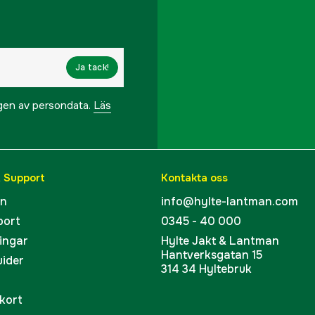
Ja tack!
ngen av persondata.
Läs
& Support
Kontakta oss
en
info@hylte-lantman.com
port
0345 - 40 000
ingar
Hylte Jakt & Lantman
Hantverksgatan 15
uider
314 34 Hyltebruk
kort