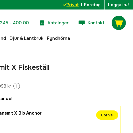
Privat
Företag
Logga in
345 - 400 00
Kataloger
Kontakt
und
Djur & Lantbruk
Fyndhörna
it X Fiskeställ
998 kr
i
dande!
nsmit X Bib Anchor
Gör val