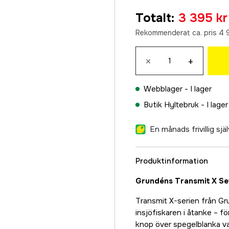
1 849 kr
Totalt
:
3 395 kr
Large
1 849 kr
Rekommenderat ca. pris 4 
XL
×
+
1 849 kr
XXL
1 849 kr
Webblager -
I lager
Butik Hyltebruk -
I lager
3XL
1 849 kr
En månads frivillig sj
Produktinformation
Grundéns Transmit X Set
Transmit X-serien från G
insjöfiskaren i åtanke – f
knop över spegelblanka vat