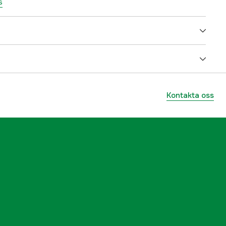
s
Grå, Svart
Herr
Kontakta oss
5000083828
ummer
5000083828