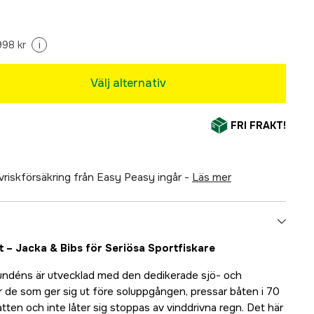
998 kr
i
Välj alternativ
FRI FRAKT!
älvriskförsäkring från Easy Peasy ingår -
läs mer
 – Jacka & Bibs för Seriösa Sportfiskare
rundéns är utvecklad med den dedikerade sjö- och
ör de som ger sig ut före soluppgången, pressar båten i 70
ten och inte låter sig stoppas av vinddrivna regn. Det här