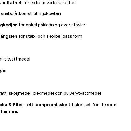
vindtäthet
för extrem vädersäkerhet
 snabb åtkomst till mjukbeten
agkedjor
för enkel påklädning över stövlar
hängslen
för stabil och flexibel passform
ilt tvättmedel
rger
ätt, sköljmedel, blekmedel och pulver-tvättmedel
ka & Bibs – ett kompromisslöst fiske-set för de som
r hemma.