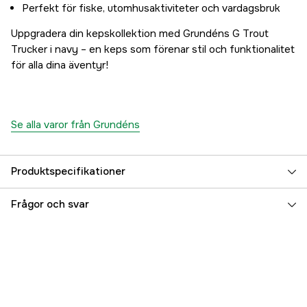
Perfekt för fiske, utomhusaktiviteter och vardagsbruk
Uppgradera din kepskollektion med Grundéns G Trout
Trucker i navy – en keps som förenar stil och funktionalitet
för alla dina äventyr!
Se alla varor från Grundéns
Produktspecifikationer
Size
One Size
Frågor och svar
Color
Marinblå
Färgton
Blå, Orange
Dam/Herr
Unisex