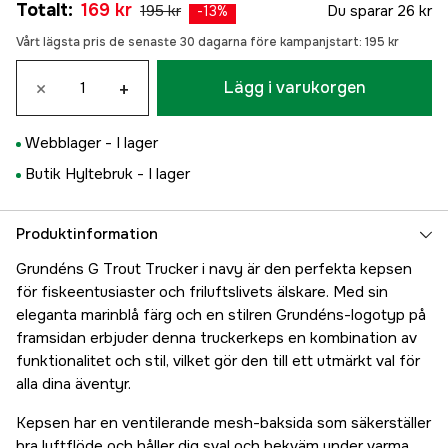
Totalt
:
169 kr
195 kr
Du sparar
26 kr
-
13
%
Vårt lägsta pris de senaste 30 dagarna före kampanjstart:
195 kr
×
+
Lägg i varukorgen
Webblager -
I lager
Butik Hyltebruk -
I lager
Produktinformation
Grundéns G Trout Trucker i navy är den perfekta kepsen
för fiskeentusiaster och friluftslivets älskare. Med sin
eleganta marinblå färg och en stilren Grundéns-logotyp på
framsidan erbjuder denna truckerkeps en kombination av
funktionalitet och stil, vilket gör den till ett utmärkt val för
alla dina äventyr.
Kepsen har en ventilerande mesh-baksida som säkerställer
bra luftflöde och håller dig sval och bekväm under varma