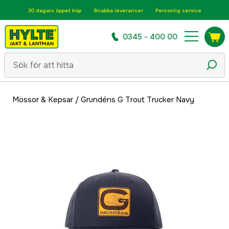
30 dagars öppet köp
Snabba leveranser
Personlig service
0345 - 400 00
Mössor & Kepsar
/
Grundéns G Trout Trucker Navy