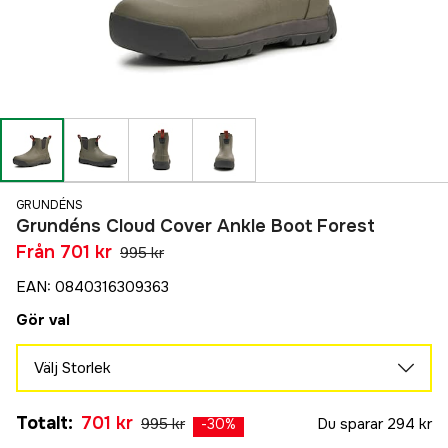
GRUNDÉNS
Grundéns Cloud Cover Ankle Boot Forest
Från
701 kr
995 kr
EAN
:
0840316309363
Gör val
Välj Storlek
44
Slutsåld
Totalt
:
701 kr
995 kr
Du sparar
294 kr
995 kr
-
30
%
45