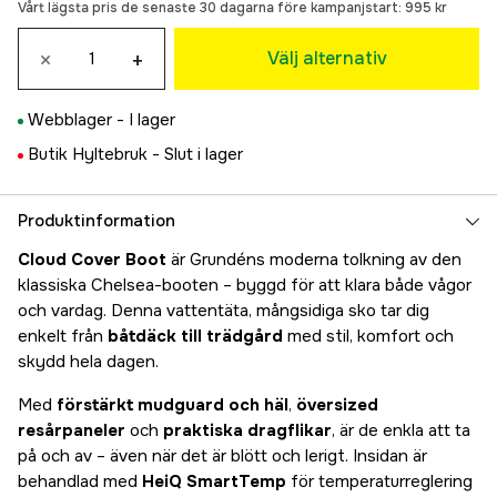
Vårt lägsta pris de senaste 30 dagarna före kampanjstart:
995 kr
701 kr
46
×
+
Välj alternativ
791 kr
Webblager -
I lager
Butik Hyltebruk -
Slut i lager
Produktinformation
Cloud Cover Boot
är Grundéns moderna tolkning av den
klassiska Chelsea-booten – byggd för att klara både vågor
och vardag. Denna vattentäta, mångsidiga sko tar dig
enkelt från
båtdäck till trädgård
med stil, komfort och
skydd hela dagen.
Med
förstärkt mudguard och häl
,
översized
resårpaneler
och
praktiska dragflikar
, är de enkla att ta
på och av – även när det är blött och lerigt. Insidan är
behandlad med
HeiQ SmartTemp
för temperaturreglering