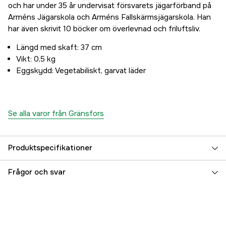
och har under 35 år undervisat försvarets jägarförband på
Arméns Jägarskola och Arméns Fallskärmsjägarskola. Han
har även skrivit 10 böcker om överlevnad och friluftsliv.
Längd med skaft: 37 cm
Vikt: 0,5 kg
Eggskydd: Vegetabiliskt, garvat läder
Se alla varor från Gränsfors
Produktspecifikationer
Längd
37 cm
Frågor och svar
Referensnummer
3000065077
Tillverkarens artikelnummer
425