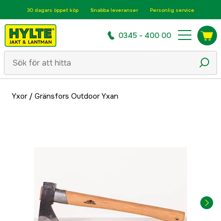
30 dagars öppet köp
Snabba leveranser
Personlig service
0345 - 400 00
Yxor
/
Gränsfors Outdoor Yxan