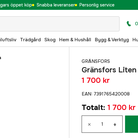
gars öppet köp
Snabba leveranser
Personlig service
0
iluftsliv
Trädgård
Skog
Hem & Hushåll
Bygg & Verktyg
H
a
GRÄNSFORS
Gränsfors Lite
1 700 kr
EAN
:
7391765420008
Totalt
:
1 700 kr
×
+