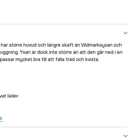
har större huvud och längre skaft än Vildmarksyxan och
huggning. Yxan är dock inte större än att den går ned i en
ssar mycket bra till att fälla träd och kvista.
at läder.
rs