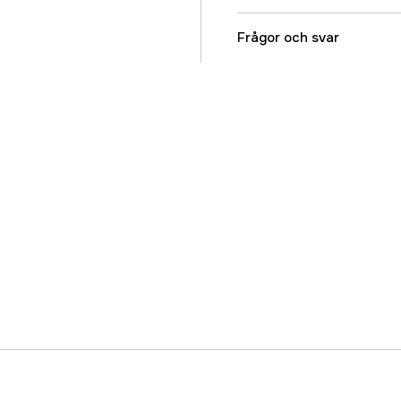
Referensnummer
Frågor och svar
Tillverkarens artikeln
EAN