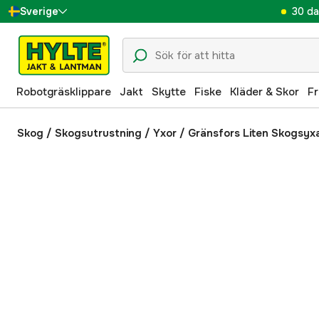
30 da
Sverige
Danmark
Suomi
Robotgräsklippare
Jakt
Skytte
Fiske
Kläder & Skor
Fr
Norge
Deutschland
Skog
/
Skogsutrustning
/
Yxor
/
Gränsfors Liten Skogsyx