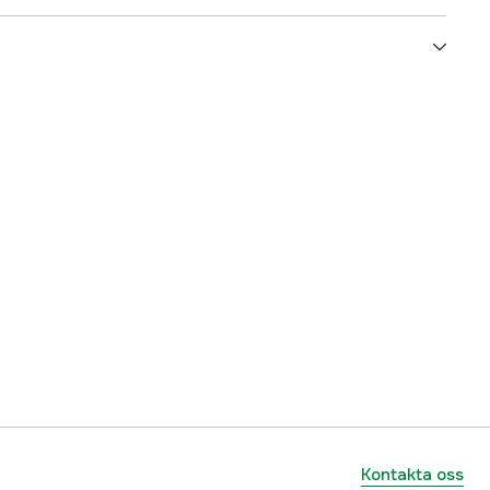
3000008419
ummer
420
7391765420008
Kontakta oss