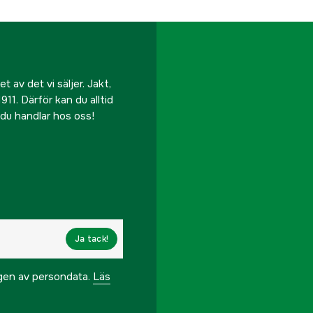
 av det vi säljer. Jakt,
911. Därför kan du alltid
r du handlar hos oss!
Ja tack!
ngen av persondata.
Läs