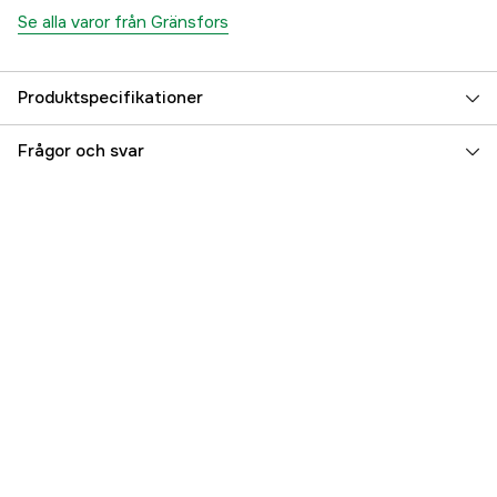
Se alla varor från Gränsfors
Produktspecifikationer
Referensnummer
3000008418
Frågor och svar
Tillverkarens artikelnummer
418
EAN
7391765418005