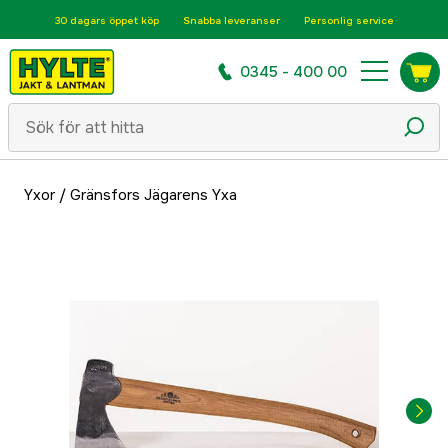
30 dagars öppet köp
Snabba leveranser
Personlig service
0345 - 400 00
Yxor
/
Gränsfors Jägarens Yxa