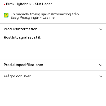
Butik Hyltebruk -
Slut i lager
En månads frivillig självriskförsäkring från
Easy Peasy ingår -
läs mer
Produktinformation
Rostfritt syrafast stål.
Produktspecifikationer
Referensnummer
5000019085
Frågor och svar
Tillverkarens artikelnummer
17.1442
EAN
7393401014428