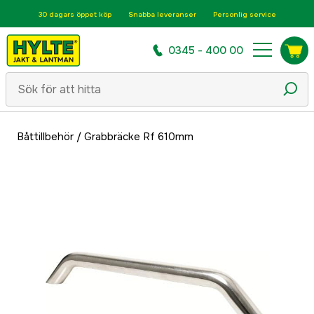
30 dagars öppet köp
Snabba leveranser
Personlig service
0345 - 400 00
Båttillbehör
/
Grabbräcke Rf 610mm