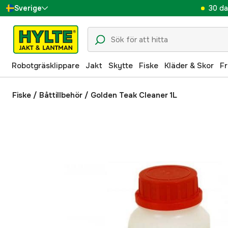
30 da
Sverige
Danmark
Suomi
Robotgräsklippare
Jakt
Skytte
Fiske
Kläder & Skor
Fr
Norge
Deutschland
Fiske
/
Båttillbehör
/
Golden Teak Cleaner 1L