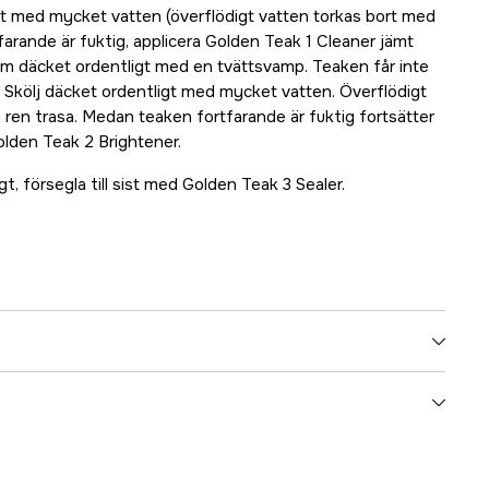
gt med mycket vatten (överflödigt vatten torkas bort med
arande är fuktig, applicera Golden Teak 1 Cleaner jämt
om däcket ordentligt med en tvättsvamp. Teaken får inte
 Skölj däcket ordentligt med mycket vatten. Överflödigt
 ren trasa. Medan teaken fortfarande är fuktig fortsätter
den Teak 2 Brightener.
t, försegla till sist med Golden Teak 3 Sealer.
5000074875
ummer
17.21161