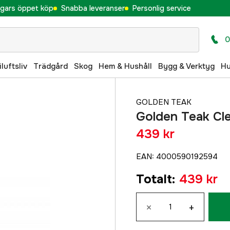
gars öppet köp
Snabba leveranser
Personlig service
0
iluftsliv
Trädgård
Skog
Hem & Hushåll
Bygg & Verktyg
H
GOLDEN TEAK
Golden Teak Cle
439 kr
EAN
:
4000590192594
Totalt
:
439 kr
×
+