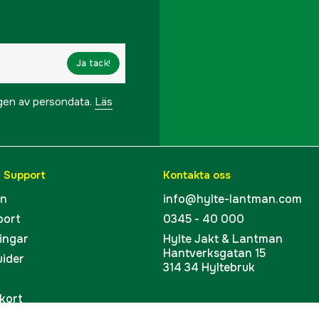
Ja tack!
ngen av persondata.
Läs
& Support
Kontakta oss
en
info@hylte-lantman.com
port
0345 - 40 000
ingar
Hylte Jakt & Lantman
Hantverksgatan 15
uider
314 34 Hyltebruk
kort