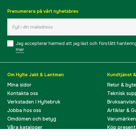
Prenumerera på vårt nyhetsbrev
Jag accepterar härmed att jag läst och förstått hanteri
mer
Om Hylte Jakt & Lantman
Kundtjänst 
Mina sidor
Retur & byt
Kontakta oss
Teknisk sup
Verkstaden i Hyltebruk
Bruksanvisn
Jobba hos oss
Artiklar & G
Omdömen och betyg
Varumärken
Våra kataloger
Köp present
Ångra köp