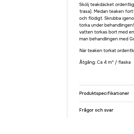
Skölj teakdäcket ordentli
trasa). Medan teaken fortf
och flödigt. Skrubba igen
torka under behandlingen!
vatten torkas bort med en
man behandlingen med Gol
När teaken torkat ordentlig
Åtgång: Ca 4 m² / flaska
Produktspecifikationer
Referensnummer
Frågor och svar
Tillverkarens artikeln