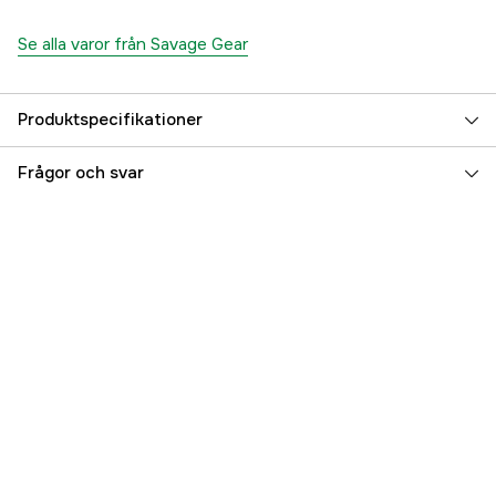
Se alla varor från Savage Gear
Produktspecifikationer
Beteslängd
11.5 cm
Frågor och svar
Betesvikt
16 g
Fiskart
Abborre, Gös
Flytegenskap
Sjunkande
Referensnummer
5000038333
Tillverkarens artikelnummer
SVS76957
EAN
5706301769572