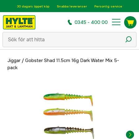
30 dagars öppet köp
Snabba leveranser
Personlig service
0345 - 400 00
Jiggar
/
Gobster Shad 11.5cm 16g Dark Water Mix 5-
pack