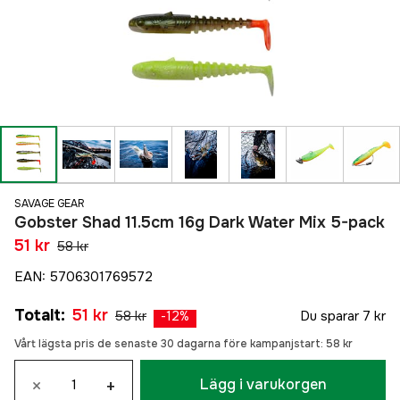
SAVAGE GEAR
Gobster Shad 11.5cm 16g Dark Water Mix 5-pack
51 kr
58 kr
EAN
:
5706301769572
Totalt
:
51 kr
58 kr
Du sparar
7 kr
-
12
%
Vårt lägsta pris de senaste 30 dagarna före kampanjstart:
58 kr
×
+
Lägg i varukorgen