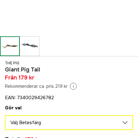
THE PIG
Giant Pig Tail
Från
179 kr
Rekommenderat ca. pris 219 kr
i
EAN
:
7340029426782
Gör val
Välj Betesfärg
Burbot