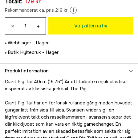
Totalt
:
179 kr
179 kr
Ice Spotted Bullhead
Rekommenderat ca. pris 219 kr
i
179 kr
Natural Perch OB
×
+
Välj alternativ
Tillfälligt slut
179 kr
Shitty Roach
Webblager -
I lager
179 kr
Spotted Bullhead
Butik Hyltebruk -
I lager
179 kr
The Red Baron
Produktinformation
179 kr
Midnight Shiner
Giant Pig Tail 40cm (15,75”) Är ett tailbete i mjuk plastisol
179 kr
inspirerat av klassiska jerkbait The Pig.
Golden Eye
179 kr
Giant Pig Tail har en förförisk rullande gång medan huvudet
Motoroil Ronin
gungar lätt från sida till sida. Svansen vrider sig i en
179 kr
lågfrekvent takt och rasselkammaren i svansen skapar det
där klickljudet som kan vara en riktig gamechanger. En
perfekt imitation av en skadad betesfisk som sakta rör sig