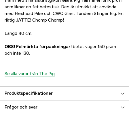
fram med sina sista styrkor! Giant Pig Tail har en unik profil
som liknar en fet betesfisk. Den är utmärkt att använda
med Flexhead Pike och CWC Giant Tandem Stinger Rig. En
riktig JÄTTE! Chomp Chomp!
Längd 40 cm.
OBS! Felmärkta förpackningar!
betet väger 150 gram
och inte 130.
Se alla varor från The Pig
Produktspecifikationer
Betesvikt
150 g
Frågor och svar
Fiskart
Gädda