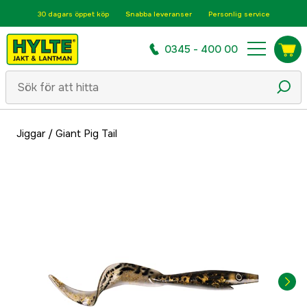
30 dagars öppet köp
Snabba leveranser
Personlig service
0345 - 400 00
Jiggar
/
Giant Pig Tail