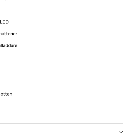
 LED
batterier
lladdare
botten