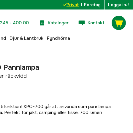
Privat
Företag
Logga in
345 - 400 00
Kataloger
Kontakt
und
Djur & Lantbruk
Fyndhörna
 Pannlampa
r räckvidd
tifunktion! XPO-700 går att använda som pannlampa,
a. Perfekt för jakt, camping eller fiske. 700 lumen