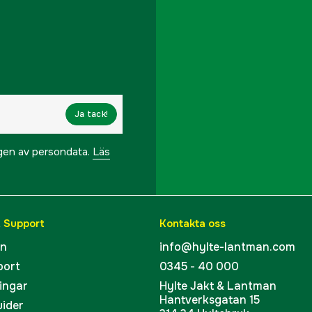
Ja tack!
ngen av persondata.
Läs
& Support
Kontakta oss
en
info@hylte-lantman.com
port
0345 - 40 000
ingar
Hylte Jakt & Lantman
Hantverksgatan 15
uider