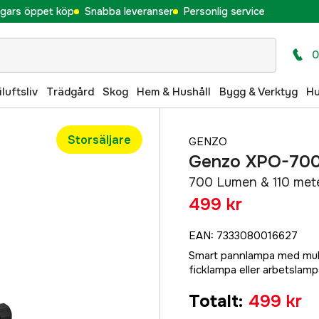
gars öppet köp
Snabba leveranser
Personlig service
0
iluftsliv
Trädgård
Skog
Hem & Hushåll
Bygg & Verktyg
H
Storsäljare
GENZO
Genzo XPO-700
700 Lumen & 110 mete
499 kr
EAN
:
7333080016627
Smart pannlampa med mul
ficklampa eller arbetslamp
Totalt
:
499 kr