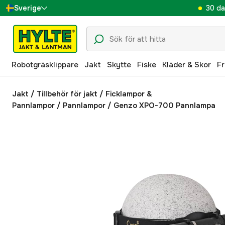
30 da
Sverige
Danmark
Suomi
Robotgräsklippare
Jakt
Skytte
Fiske
Kläder & Skor
Fr
Norge
Deutschland
Jakt
/
Tillbehör för jakt
/
Ficklampor &
Pannlampor
/
Pannlampor
/
Genzo XPO-700 Pannlampa