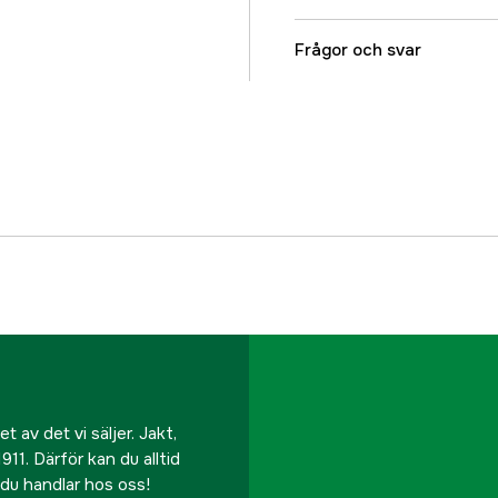
Ljuslängd
Frågor och svar
Ljusflöde
Batterimodell
Referensnummer
Tillverkarens artikeln
EAN
 av det vi säljer. Jakt,
911. Därför kan du alltid
r du handlar hos oss!