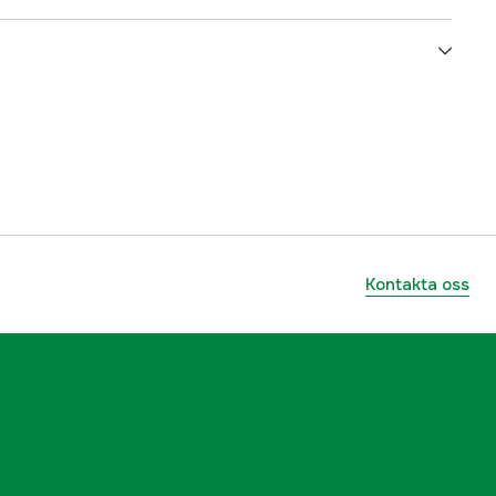
110 m
700 lm
Li Ion
3000014020
ummer
7333080016627
Kontakta oss
7333080016627