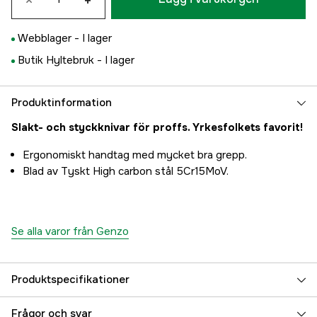
×
+
Webblager -
I lager
Butik Hyltebruk -
I lager
Produktinformation
Slakt- och styckknivar för proffs. Yrkesfolkets favorit!
Ergonomiskt handtag med mycket bra grepp.
Blad av Tyskt High carbon stål 5Cr15MoV.
Se alla varor från Genzo
Produktspecifikationer
Referensnummer
3000006847
Frågor och svar