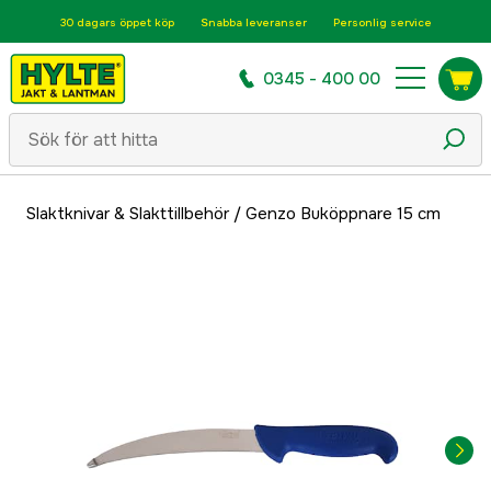
30 dagars öppet köp
Snabba leveranser
Personlig service
0345 - 400 00
Slaktknivar & Slakttillbehör
/
Genzo Buköppnare 15 cm