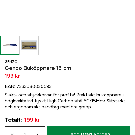
GENZO
Genzo Buköppnare 15 cm
199 kr
EAN
:
7333080030593
Slakt- och styckknivar för proffs! Praktiskt buköppnare i
högkvalitativt tyskt High Carbon stål 5Cr15Mov. Slitstarkt
och ergonomiskt handtag med bra grepp.
Totalt
:
199 kr
Lägg i varukorgen