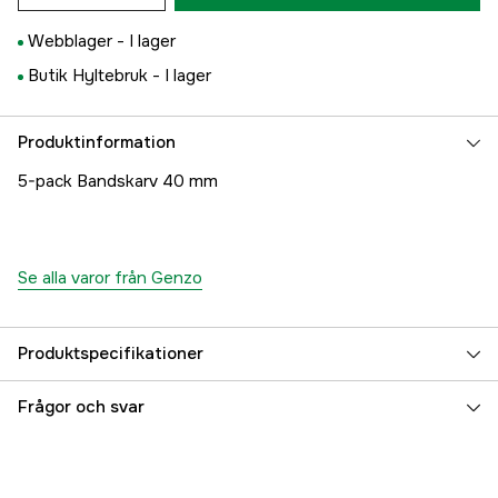
Webblager -
I lager
Butik Hyltebruk -
I lager
Produktinformation
5-pack Bandskarv 40 mm
Se alla varor från Genzo
Produktspecifikationer
Referensnummer
3000005854
Frågor och svar
Tillverkarens artikelnummer
88695
EAN
7393609082090