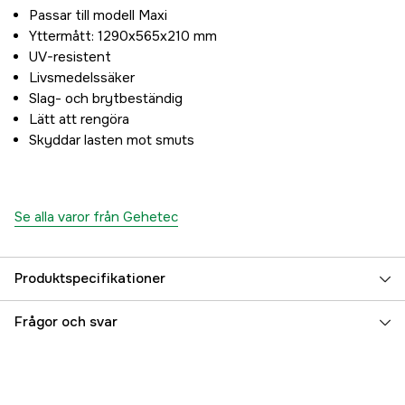
Passar till modell Maxi
Yttermått: 1290x565x210 mm
UV-resistent
Livsmedelssäker
Slag- och brytbeständig
Lätt att rengöra
Skyddar lasten mot smuts
Se alla varor från Gehetec
Produktspecifikationer
Referensnummer
3000044060
Frågor och svar
Tillverkarens artikelnummer
10081
EAN
4260445422355