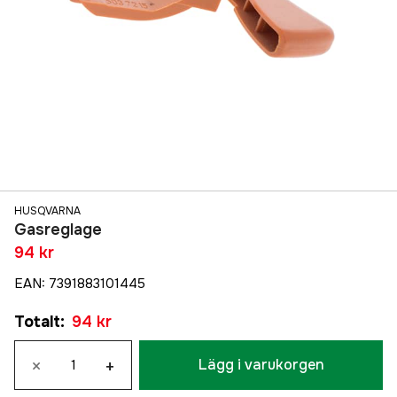
HUSQVARNA
Gasreglage
94 kr
EAN
:
7391883101445
Totalt
:
94 kr
×
+
Lägg i varukorgen