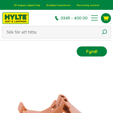
30 dagars öppet köp
Snabba leveranser
Personlig service
0345 - 400 00
Fynd!