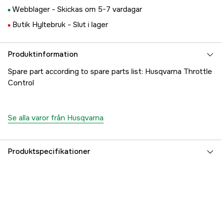
Webblager -
Skickas om 5-7 vardagar
Butik Hyltebruk -
Slut i lager
Produktinformation
Spare part according to spare parts list: Husqvarna Throttle
Control
Se alla varor från Husqvarna
Produktspecifikationer
Referensnummer
1000181531
Tillverkarens artikelnummer
5037215-01
EAN
7391883101445