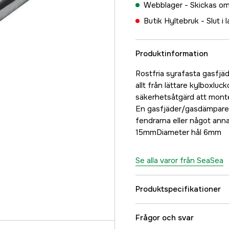
Webblager -
Skickas om
Butik Hyltebruk -
Slut i 
Produktinformation
Rostfria syrafasta gasfjädr
allt från lättare kylboxluc
säkerhetsåtgärd att monter
En gasfjäder/gasdämpare ä
fendrarna eller något ann
15mmDiameter hål 6mm
Se alla varor från SeaSea
Produktspecifikationer
Referensnummer
Frågor och svar