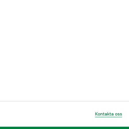
ummer
17.2297
7393401022973
Kontakta oss