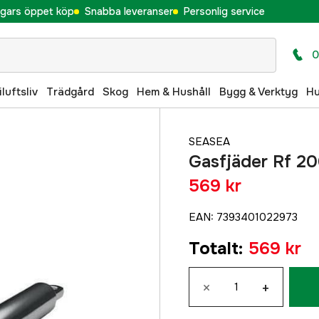
gars öppet köp
Snabba leveranser
Personlig service
0
iluftsliv
Trädgård
Skog
Hem & Hushåll
Bygg & Verktyg
H
SEASEA
Gasfjäder Rf 
569 kr
EAN
:
7393401022973
Totalt
:
569 kr
×
+