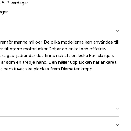
 5-7 vardagar
lager
ar för marina miljöer. De olika modellerna kan användas till
kor till större motorluckor.Det är en enkel och effektiv
a gasfjädrar där det finns risk att en lucka kan slå igen.
r som en tredje hand. Den håller upp luckan när ankaret,
at nedstuvat ska plockas fram.Diameter kropp
5000018804