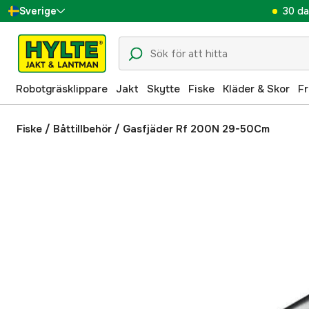
30 da
Sverige
Danmark
Suomi
Robotgräsklippare
Jakt
Skytte
Fiske
Kläder & Skor
Fr
Norge
Deutschland
Fiske
/
Båttillbehör
/
Gasfjäder Rf 200N 29-50Cm