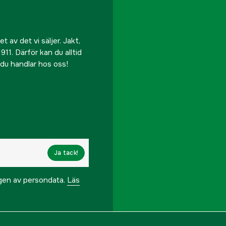
 av det vi säljer. Jakt,
911. Därför kan du alltid
r du handlar hos oss!
Ja tack!
ngen av persondata.
Läs