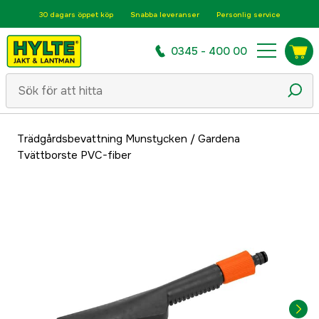
30 dagars öppet köp
Snabba leveranser
Personlig service
0345 - 400 00
Trädgårdsbevattning Munstycken
/
Gardena
Tvättborste PVC-fiber