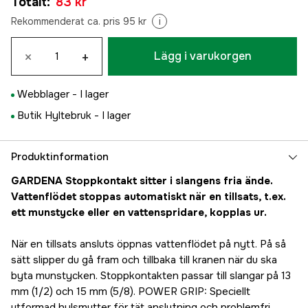
Totalt
:
83 kr
Rekommenderat ca. pris 95 kr
i
×
+
Lägg i varukorgen
Webblager -
I lager
Butik Hyltebruk -
I lager
Produktinformation
GARDENA Stoppkontakt sitter i slangens fria ände.
Vattenflödet stoppas automatiskt när en tillsats, t.ex.
ett munstycke eller en vattenspridare, kopplas ur.
När en tillsats ansluts öppnas vattenflödet på nytt. På så
sätt slipper du gå fram och tillbaka till kranen när du ska
byta munstycken. Stoppkontakten passar till slangar på 13
mm (1/2) och 15 mm (5/8). POWER GRIP: Speciellt
utformad hylsmutter för tät anslutning och problemfri