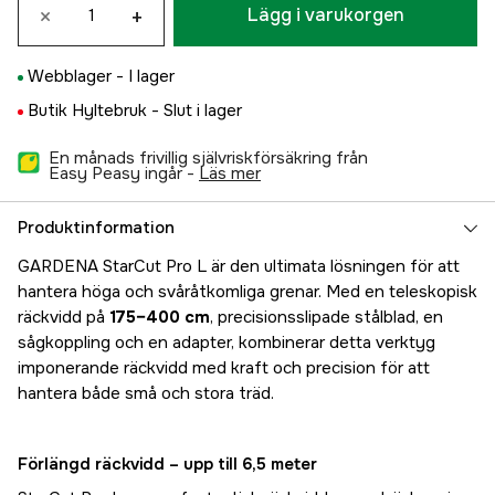
×
+
Lägg i varukorgen
Webblager -
I lager
Butik Hyltebruk -
Slut i lager
En månads frivillig självriskförsäkring från
Easy Peasy ingår -
läs mer
Produktinformation
GARDENA StarCut Pro L är den ultimata lösningen för att
hantera höga och svåråtkomliga grenar. Med en teleskopisk
räckvidd på
175–400 cm
, precisionsslipade stålblad, en
sågkoppling och en adapter, kombinerar detta verktyg
imponerande räckvidd med kraft och precision för att
hantera både små och stora träd.
Förlängd räckvidd – upp till 6,5 meter