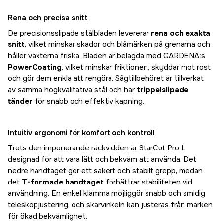
Rena och precisa snitt
De precisionsslipade stålbladen levererar
rena och exakta
snitt
, vilket minskar skador och blåmärken på grenarna och
håller växterna friska. Bladen är belagda med GARDENA:s
PowerCoating
, vilket minskar friktionen, skyddar mot rost
och gör dem enkla att rengöra. Sågtillbehöret är tillverkat
av samma högkvalitativa stål och har
trippelslipade
tänder
för snabb och effektiv kapning.
Intuitiv ergonomi för komfort och kontroll
Trots den imponerande räckvidden är StarCut Pro L
designad för att vara lätt och bekväm att använda. Det
nedre handtaget ger ett säkert och stabilt grepp, medan
det
T-formade handtaget
förbättrar stabiliteten vid
användning. En enkel klämma möjliggör snabb och smidig
teleskopjustering, och skärvinkeln kan justeras från marken
för ökad bekvämlighet.