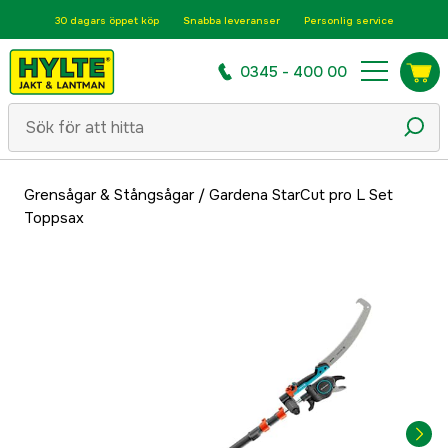
30 dagars öppet köp
Snabba leveranser
Personlig service
0345 - 400 00
Grensågar & Stångsågar
/
Gardena StarCut pro L Set
Toppsax