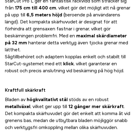
StarCut Pro L ger en fantastisk räckvidd som sträcker sig
från
175 cm till 400 cm
, vilket gör det möjligt att nå grenar
på upp till
6,5 meters höjd
(beroende på användarens
längd). Det kompakta skärhuvudet är designat för att
förhindra att grensaxen fastnar i grenar, vilket gör
beskärningen problemfri. Med en
maximal skärdiameter
på 32 mm
hanterar detta verktyg även tjocka grenar med
lätthet.
Sågtillbehöret och adaptern kopplas enkelt och stabilt till
StarCut-systemet med ett
klick
, vilket garanterar en
robust och precis anslutning vid beskärning på hög höjd.
Kraftfull skärkraft
Bladen av
högkvalitativt stål
stöds av en robust
metallväxel
, vilket ger upp till
12 gånger mer skärkraft
.
Det kompakta skärhuvudet gör det enkelt att komma åt vid
grenens bas, medan de utbytbara bladen möjliggör snabb
och verktygsfri omkoppling mellan olika skärhuvuden.