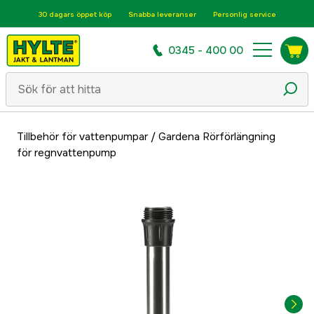
30 dagars öppet köp
Snabba leveranser
Personlig service
0345 - 400 00
Tillbehör för vattenpumpar
/
Gardena Rörförlängning
för regnvattenpump