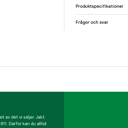
Produktspecifikationer
Global Garanti
Frågor och svar
Garanti
Referensnummer
Tillverkarens artikeln
EAN
 av det vi säljer. Jakt,
911. Därför kan du alltid