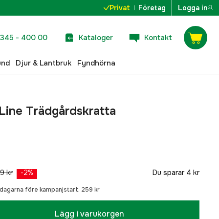
Privat
Företag
Logga in
345 - 400 00
Kataloger
Kontakt
und
Djur & Lantbruk
Fyndhörna
Line Trädgårdskratta
9 kr
Du sparar
4 kr
-
2
%
0 dagarna före kampanjstart:
259 kr
Lägg i varukorgen