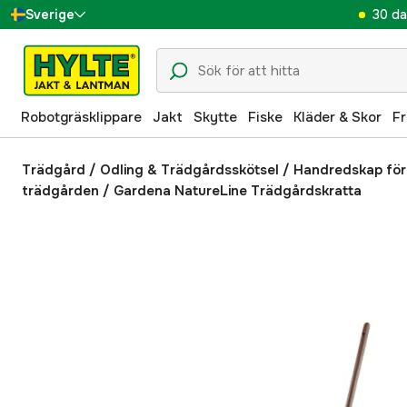
30 da
Sverige
Danmark
Suomi
Robotgräsklippare
Jakt
Skytte
Fiske
Kläder & Skor
Fr
Norge
Deutschland
Trädgård
/
Odling & Trädgårdsskötsel
/
Handredskap för
trädgården
/
Gardena NatureLine Trädgårdskratta