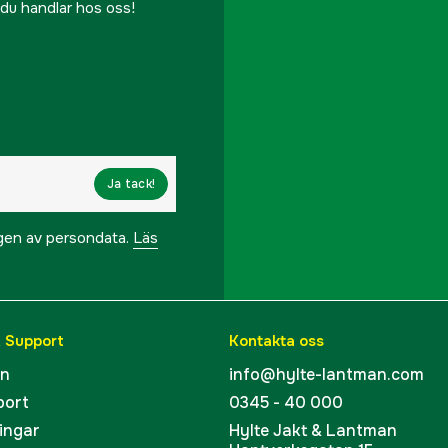
r du handlar hos oss!
Ja tack!
ngen av persondata.
Läs
& Support
Kontakta oss
en
info@hylte-lantman.com
port
0345 - 40 000
ingar
Hylte Jakt & Lantman