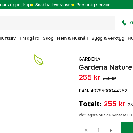
gars öppet köp
Snabba leveranser
Personlig service
0
iluftsliv
Trädgård
Skog
Hem & Hushåll
Bygg & Verktyg
H
GARDENA
Gardena Nature
255 kr
259 kr
EAN
:
4078500044752
Totalt
:
255 kr
25
Vårt lägsta pris de senaste 3
×
+