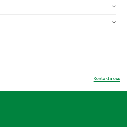
yes
10 år
1000136250
ummer
17106-20
4078500044752
Kontakta oss