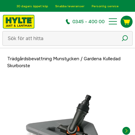
30 dagars öppet köp
Snabba leveranser
Personlig service
0345 - 400 00
Trädgårdsbevattning Munstycken
/
Gardena Kulledad
Skurborste