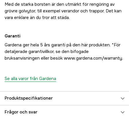
Med de starka borsten är den utmärkt för rengöring av
grövre golvytor, till exempel verandor och trappor. Det kan
vara enklare än du tror att städa.
Garanti
Gardena ger hela 5 års garanti på den här produkten. *För
detaljerade garantivillkor, se den bifogade
bruksanvisningen eller besök www.gardena.com/warranty.
Se alla varor från Gardena
Produktspecifikationer
Global Garanti
yes
Frågor och svar
Referensnummer
1000113305