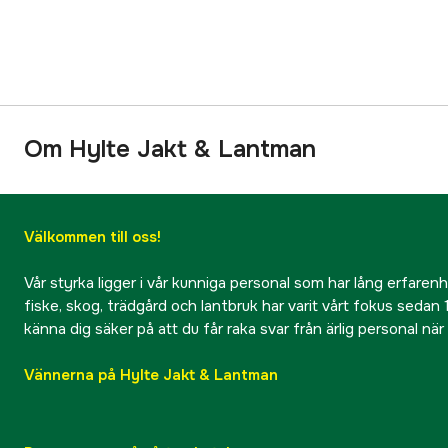
Om Hylte Jakt & Lantman
Välkommen till oss!
Vår styrka ligger i vår kunniga personal som har lång erfarenhet
fiske, skog, trädgård och lantbruk har varit vårt fokus sedan 1
känna dig säker på att du får raka svar från ärlig personal nä
Vännerna på Hylte Jakt & Lantman