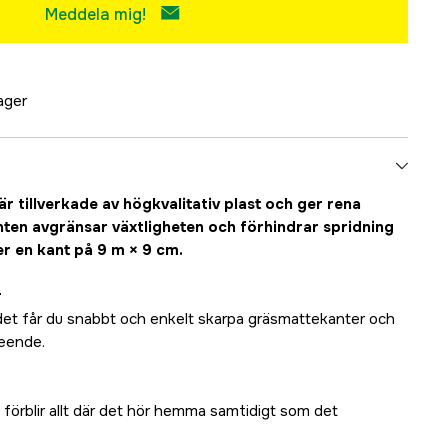
Meddela mig!
lager
 tillverkade av högkvalitativ plast och ger rena
nten avgränsar växtligheten och förhindrar spridning
ler en kant på 9 m × 9 cm.
r
et får du snabbt och enkelt skarpa gräsmattekanter och
seende.
förblir allt där det hör hemma samtidigt som det