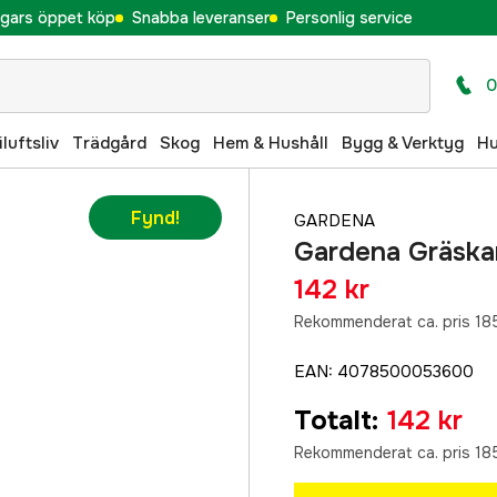
gars öppet köp
Snabba leveranser
Personlig service
0
iluftsliv
Trädgård
Skog
Hem & Hushåll
Bygg & Verktyg
H
Fynd!
GARDENA
Gardena Gräska
142 kr
Rekommenderat ca. pris 185
EAN
:
4078500053600
Totalt
:
142 kr
Rekommenderat ca. pris 185