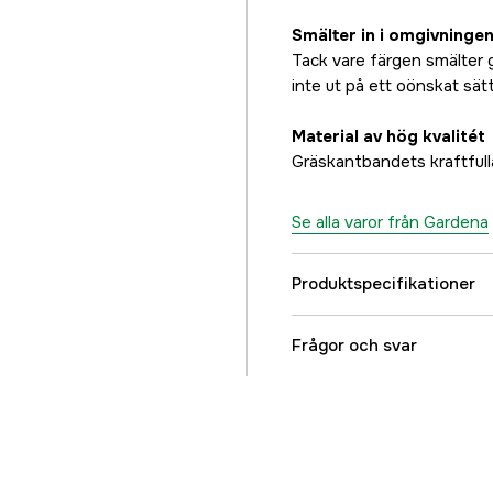
Smälter in i omgivninge
Tack vare färgen smälter 
inte ut på ett oönskat sätt
Material av hög kvalitét
Gräskantbandets kraftfulla
Se alla varor från Gardena
Produktspecifikationer
Global Garanti
Frågor och svar
Referensnummer
Tillverkarens artikeln