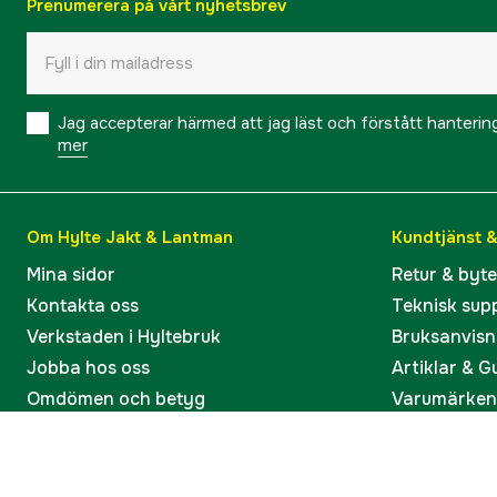
Prenumerera på vårt nyhetsbrev
Jag accepterar härmed att jag läst och förstått hanteri
mer
Om Hylte Jakt & Lantman
Kundtjänst 
Mina sidor
Retur & byt
Kontakta oss
Teknisk sup
Verkstaden i Hyltebruk
Bruksanvisn
Jobba hos oss
Artiklar & G
Omdömen och betyg
Varumärken
Våra kataloger
Köp present
Ångra köp