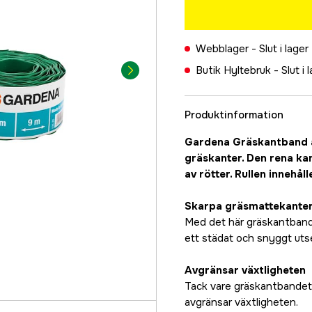
Webblager -
Slut i lager
Butik Hyltebruk -
Slut i 
Produktinformation
Gardena Gräskantband är
gräskanter. Den rena ka
av rötter. Rullen innehål
Skarpa gräsmattekante
Med det här gräskantband
ett städat och snyggt ut
Avgränsar växtligheten
Tack vare gräskantbandet 
avgränsar växtligheten.