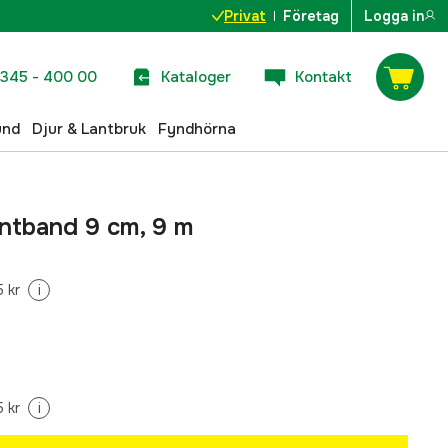
Privat
Företag
Logga in
345 - 400 00
Kataloger
Kontakt
und
Djur & Lantbruk
Fyndhörna
ntband 9 cm, 9 m
 kr
i
 kr
i