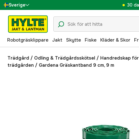
30 da
Sverige
Danmark
Suomi
Robotgräsklippare
Jakt
Skytte
Fiske
Kläder & Skor
Fr
Norge
Deutschland
Trädgård
/
Odling & Trädgårdsskötsel
/
Handredskap för
trädgården
/
Gardena Gräskantband 9 cm, 9 m