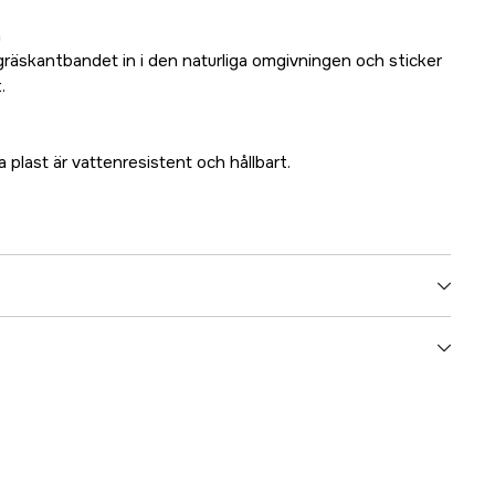
n
gräskantbandet in i den naturliga omgivningen och sticker
.
 plast är vattenresistent och hållbart.
yes
1000112209
ummer
00536-20