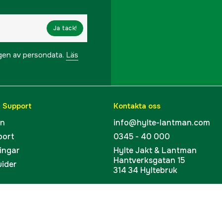
Ja tack!
ngen av persondata.
Läs
& Support
Kontakta oss
en
info@hylte-lantman.com
port
0345 - 40 000
ingar
Hylte Jakt & Lantman
Hantverksgatan 15
uider
314 34 Hyltebruk
kort