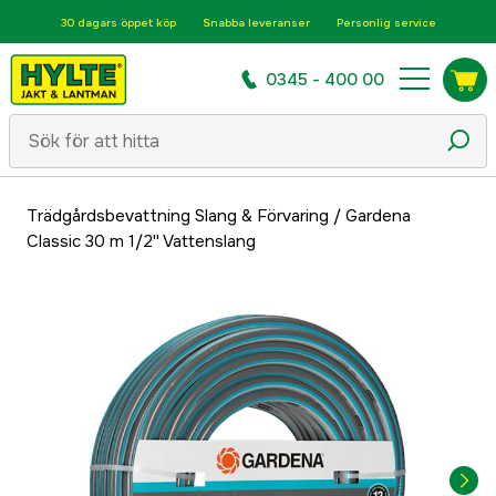
30 dagars öppet köp
Snabba leveranser
Personlig service
0345 - 400 00
Trädgårdsbevattning Slang & Förvaring
/
Gardena
Classic 30 m 1/2'' Vattenslang