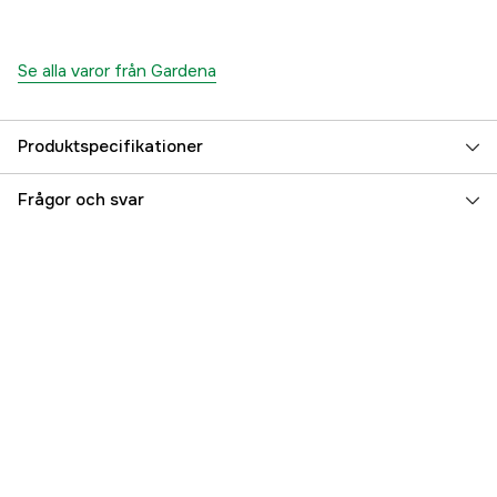
Se alla varor från Gardena
Produktspecifikationer
Slangdiameter
13 mm
Frågor och svar
Längd
30 m
Garanti
12 år
Global Garanti
yes
Referensnummer
1000145062
Tillverkarens artikelnummer
18009-20
EAN
4078500002233