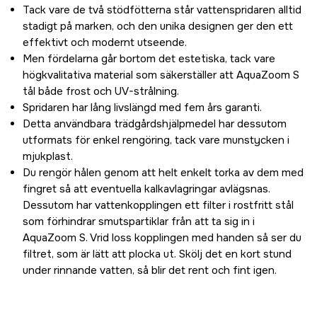
Tack vare de två stödfötterna står vattenspridaren alltid
stadigt på marken, och den unika designen ger den ett
effektivt och modernt utseende.
Men fördelarna går bortom det estetiska, tack vare
högkvalitativa material som säkerställer att AquaZoom S
tål både frost och UV-strålning.
Spridaren har lång livslängd med fem års garanti.
Detta användbara trädgårdshjälpmedel har dessutom
utformats för enkel rengöring, tack vare munstycken i
mjukplast.
Du rengör hålen genom att helt enkelt torka av dem med
fingret så att eventuella kalkavlagringar avlägsnas.
Dessutom har vattenkopplingen ett filter i rostfritt stål
som förhindrar smutspartiklar från att ta sig in i
AquaZoom S. Vrid loss kopplingen med handen så ser du
filtret, som är lätt att plocka ut. Skölj det en kort stund
under rinnande vatten, så blir det rent och fint igen.