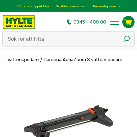
30 dagars öppet köp
Snabba leveranser
Personlig service
0345 - 400 00
Vattenspridare
/
Gardena AquaZoom S vattenspridare