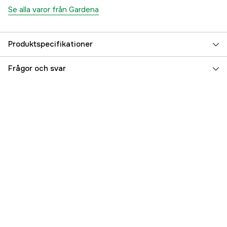
Se alla varor från Gardena
Produktspecifikationer
Global Garanti
yes
Frågor och svar
Referensnummer
1000482641
Tillverkarens artikelnummer
18710-20
EAN
4078500048071