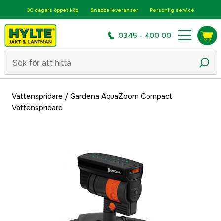
30 dagars öppet köp
Snabba leveranser
Personlig service
0345 - 400 00
Vattenspridare
/
Gardena AquaZoom Compact
Vattenspridare