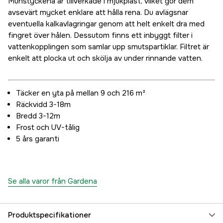
Munstyckena är tillverkade i mjukplast, vilket gör dem
avsevärt mycket enklare att hålla rena. Du avlägsnar
eventuella kalkavlagringar genom att helt enkelt dra med
fingret över hålen. Dessutom finns ett inbyggt filter i
vattenkopplingen som samlar upp smutspartiklar. Filtret är
enkelt att plocka ut och skölja av under rinnande vatten.
Täcker en yta på mellan 9 och 216 m²
Räckvidd 3-18m
Bredd 3-12m
Frost och UV-tålig
5 års garanti
Se alla varor från Gardena
Produktspecifikationer