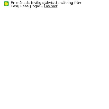
En månads frivillig självriskförsäkring från
Easy Peasy ingår -
läs mer