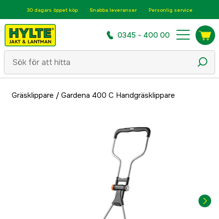
30 dagars öppet köp
Snabba leveranser
Personlig service
0345 - 400 00
Gräsklippare
/
Gardena 400 C Handgräsklippare