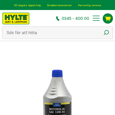
30 dagars öppet köp
Snabba leveranser
Personlig service
0345 - 400 00