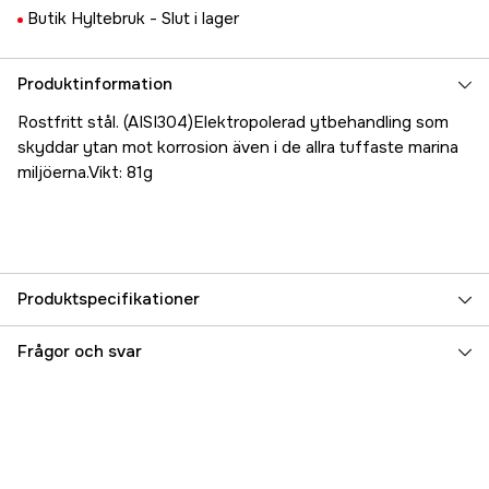
Butik Hyltebruk -
Slut i lager
Produktinformation
Rostfritt stål. (AISI304)Elektropolerad ytbehandling som
skyddar ytan mot korrosion även i de allra tuffaste marina
miljöerna.Vikt: 81g
Produktspecifikationer
Referensnummer
5000019213
Frågor och svar
Tillverkarens artikelnummer
440080
EAN
7320394400808