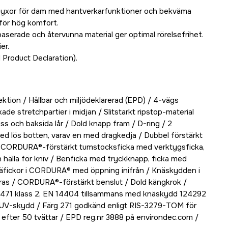
lbyxor för dam med hantverkarfunktioner och bekväma
 för hög komfort.
baserade och återvunna material ger optimal rörelsefrihet.
er.
Product Declaration).
lektion / Hållbar och miljödeklarerad (EPD) / 4-vägs
ade stretchpartier i midjan / Slitstarkt ripstop-material
s och baksida lår / Dold knapp fram / D-ring / 2
med lös botten, varav en med dragkedja / Dubbel förstärkt
CORDURA®-förstärkt tumstocksficka med verktygsficka,
hälla för kniv / Benficka med tryckknapp, ficka med
näfickor i CORDURA® med öppning inifrån / Knäskydden i
eras / CORDURA®-förstärkt benslut / Dold kängkrok /
0471 klass 2, EN 14404 tillsammans med knäskydd 124292
UV-skydd / Färg 271 godkänd enligt RIS-3279-TOM för
d efter 50 tvättar / EPD reg.nr 3888 på environdec.com /