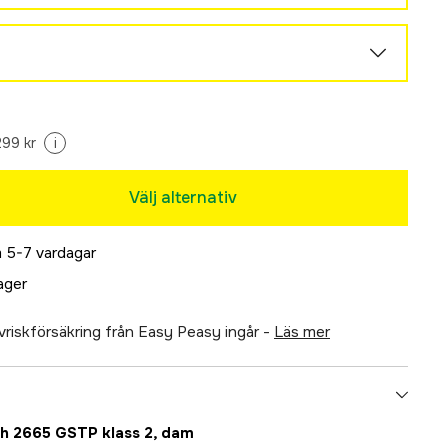
lå
299 kr
i
Välj alternativ
 5-7 vardagar
lager
älvriskförsäkring från Easy Peasy ingår -
läs mer
ch 2665 GSTP klass 2, dam