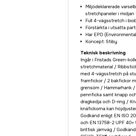
2 125 kr
Miljödeklarerade varse
48
stretchpaneler i midjan
2 125 kr
Full 4-vägsstretch i bio
Förstärkta i utsatta parti
50
Har EPD (Environmental 
2 125 kr
Koncept: Stiby
Teknisk beskrivning
Ingår i Fristads Green-kol
stretchmaterial / Ribbstick
med 4-vägsstretch på stus
framfickor / 2 bakfickor 
grensöm / Hammarhank / 
pennficka samt knapp och 
dragkedja och D-ring / K
knäfickorna kan höjdjust
Godkänd enligt EN ISO 2
och EN 13758-2 UPF 40+ 
brittisk järnväg / Godkän