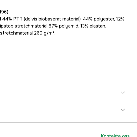
F196)
al 44% PTT (delvis biobaserat material), 44% polyester, 12%
ipstop stretchmaterial 87% polyamid, 13% elastan.
 stretchmaterial 260 g/m².
n
Varsel, hög synlighet, Knäskydd, UV-skydd
Dam
Kontakta oss