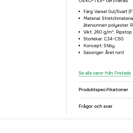
OEKO-TEX® certifierad.
Färg: Varsel Gul/Svart (
Material: Stretchmateri
återvunnen polyester. R
Vikt: 260 g/m². Ripstop
Storlekar: C34-C50.
Koncept: Stiby
Säsonger: Året runt
Se alla varor från Fristads
Produktspecifikationer
Typ av skydd/Funktio
Frågor och svar
Dam/Herr