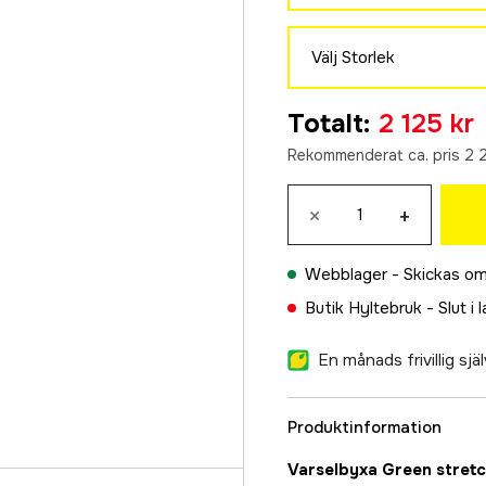
Varselgul/Marinblå
2 125 kr
Välj Storlek
Varselgul/Svart
34
2 125 kr
Totalt
:
2 125 kr
2 125 kr
Varselorange/Marinb
Rekommenderat ca. pris 2 
36
2 125 kr
2 125 kr
×
+
38
2 125 kr
Webblager -
Skickas om
40
Butik Hyltebruk -
Slut i 
2 125 kr
42
En månads frivillig sj
2 125 kr
44
Produktinformation
2 125 kr
46
Varselbyxa Green stret