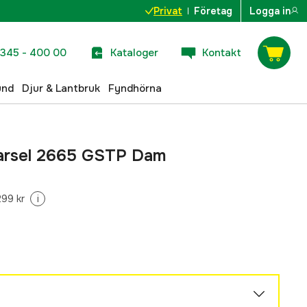
Privat
Företag
Logga in
345 - 400 00
Kataloger
Kontakt
und
Djur & Lantbruk
Fyndhörna
Varsel 2665 GSTP Dam
299 kr
i