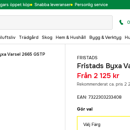
gars öppet köp
Snabba leveranser
Personlig service
0
iluftsliv
Trädgård
Skog
Hem & Hushåll
Bygg & Verktyg
H
Byxa Varsel 2665 GSTP
FRISTADS
Fristads Byxa 
Från
2 125 kr
Rekommenderat ca. pris 2 
EAN
:
7322303233408
Gör val
Välj Färg