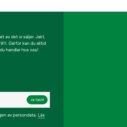
Säsonger
Material
Str
polyester,
 av det vi säljer. Jakt,
Tvättråd
911. Därför kan du alltid
r du handlar hos oss!
Referensnummer
Tillverkarens artikeln
EAN
Ja tack!
ngen av persondata.
Läs