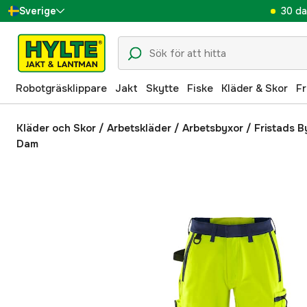
30 da
Sverige
Danmark
Suomi
Robotgräsklippare
Jakt
Skytte
Fiske
Kläder & Skor
Fr
Norge
Deutschland
Kläder och Skor
/
Arbetskläder
/
Arbetsbyxor
/
Fristads 
Dam